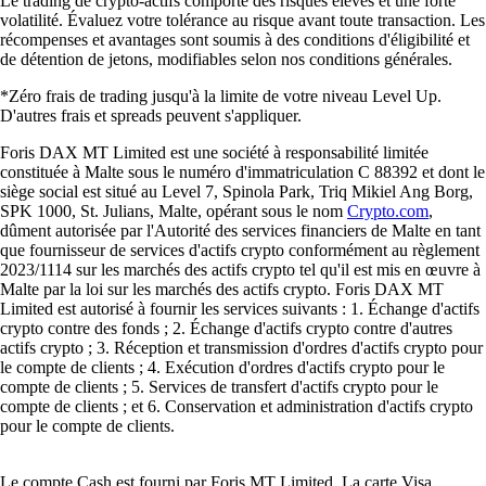
Le trading de crypto-actifs comporte des risques élevés et une forte
volatilité. Évaluez votre tolérance au risque avant toute transaction. Les
récompenses et avantages sont soumis à des conditions d'éligibilité et
de détention de jetons, modifiables selon nos conditions générales.
*Zéro frais de trading jusqu'à la limite de votre niveau Level Up.
D'autres frais et spreads peuvent s'appliquer.
Foris DAX MT Limited est une société à responsabilité limitée
constituée à Malte sous le numéro d'immatriculation C 88392 et dont le
siège social est situé au Level 7, Spinola Park, Triq Mikiel Ang Borg,
SPK 1000, St. Julians, Malte, opérant sous le nom
Crypto.com
,
dûment autorisée par l'Autorité des services financiers de Malte en tant
que fournisseur de services d'actifs crypto conformément au règlement
2023/1114 sur les marchés des actifs crypto tel qu'il est mis en œuvre à
Malte par la loi sur les marchés des actifs crypto. Foris DAX MT
Limited est autorisé à fournir les services suivants : 1. Échange d'actifs
crypto contre des fonds ; 2. Échange d'actifs crypto contre d'autres
actifs crypto ; 3. Réception et transmission d'ordres d'actifs crypto pour
le compte de clients ; 4. Exécution d'ordres d'actifs crypto pour le
compte de clients ; 5. Services de transfert d'actifs crypto pour le
compte de clients ; et 6. Conservation et administration d'actifs crypto
pour le compte de clients.
Le compte Cash est fourni par Foris MT Limited. La carte Visa