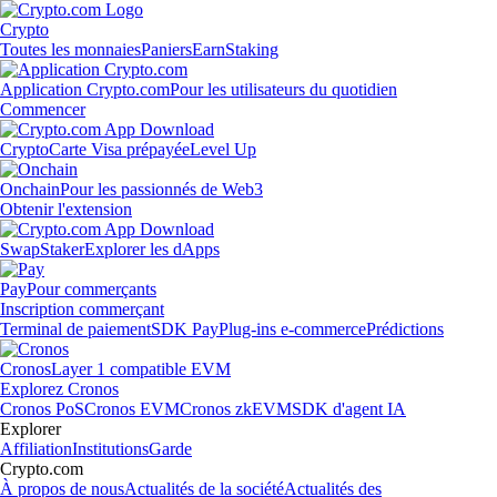
Crypto
Toutes les monnaies
Paniers
Earn
Staking
Application Crypto.com
Pour les utilisateurs du quotidien
Commencer
Crypto
Carte Visa prépayée
Level Up
Onchain
Pour les passionnés de Web3
Obtenir l'extension
Swap
Staker
Explorer les dApps
Pay
Pour commerçants
Inscription commerçant
Terminal de paiement
SDK Pay
Plug-ins e-commerce
Prédictions
Cronos
Layer 1 compatible EVM
Explorez Cronos
Cronos PoS
Cronos EVM
Cronos zkEVM
SDK d'agent IA
Explorer
Affiliation
Institutions
Garde
Crypto.com
À propos de nous
Actualités de la société
Actualités des