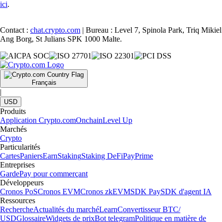
ici
.
Contact :
chat.crypto.com
| Bureau : Level 7, Spinola Park, Triq Mikiel
Ang Borg, St Julians SPK 1000 Malte.
Français
|
USD
Produits
Application Crypto.com
Onchain
Level Up
Marchés
Crypto
Particularités
Cartes
Paniers
Earn
Staking
Staking DeFi
Pay
Prime
Entreprises
Garde
Pay pour commerçant
Développeurs
Cronos PoS
Cronos EVM
Cronos zkEVM
SDK Pay
SDK d'agent IA
Ressources
Recherche
Actualités du marché
Learn
Convertisseur BTC/
USD
Glossaire
Widgets de prix
Bot telegram
Politique en matière de