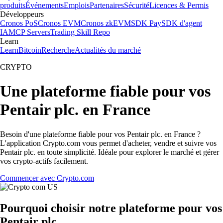
produits
Événements
Emplois
Partenaires
Sécurité
Licences & Permis
Développeurs
Cronos PoS
Cronos EVM
Cronos zkEVM
SDK Pay
SDK d'agent
IA
MCP Servers
Trading Skill Repo
Learn
Learn
Bitcoin
Recherche
Actualités du marché
CRYPTO
Une plateforme fiable pour vos
Pentair plc. en France
Besoin d'une plateforme fiable pour vos Pentair plc. en France ?
L'application Crypto.com vous permet d'acheter, vendre et suivre vos
Pentair plc. en toute simplicité. Idéale pour explorer le marché et gérer
vos crypto-actifs facilement.
Commencer avec Crypto.com
Pourquoi choisir notre plateforme pour vos
Pentair plc.