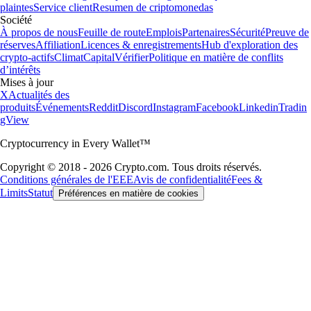
plaintes
Service client
Resumen de criptomonedas
Société
À propos de nous
Feuille de route
Emplois
Partenaires
Sécurité
Preuve de
réserves
Affiliation
Licences & enregistrements
Hub d'exploration des
crypto-actifs
Climat
Capital
Vérifier
Politique en matière de conflits
d’intérêts
Mises à jour
X
Actualités des
produits
Événements
Reddit
Discord
Instagram
Facebook
Linkedin
Tradin
gView
Cryptocurrency in Every Wallet™
Copyright © 2018 - 2026 Crypto.com. Tous droits réservés.
Conditions générales de l'EEE
Avis de confidentialité
Fees &
Limits
Statut
Préférences en matière de cookies