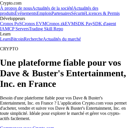
Crypto.com
À propos de nous
Actualités de la société
Actualités des
produits
Événements
Emplois
Partenaires
Sécurité
Licences & Permis
Développeurs
Cronos PoS
Cronos EVM
Cronos zkEVM
SDK Pay
SDK d'agent
IA
MCP Servers
Trading Skill Repo
Learn
Learn
Bitcoin
Recherche
Actualités du marché
CRYPTO
Une plateforme fiable pour vos
Dave & Buster's Entertainment,
Inc. en France
Besoin d'une plateforme fiable pour vos Dave & Buster's
Entertainment, Inc. en France ? L'application Crypto.com vous permet
d'acheter, vendre et suivre vos Dave & Buster's Entertainment, Inc. en
toute simplicité. Idéale pour explorer le marché et gérer vos crypto-
actifs facilement.