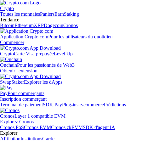
Crypto
Toutes les monnaies
Paniers
Earn
Staking
Tendance
Bitcoin
Ethereum
XRP
Dogecoin
Cronos
Application Crypto.com
Pour les utilisateurs du quotidien
Commencer
Crypto
Carte Visa prépayée
Level Up
Onchain
Pour les passionnés de Web3
Obtenir l'extension
Swap
Staker
Explorer les dApps
Pay
Pour commerçants
Inscription commerçant
Terminal de paiement
SDK Pay
Plug-ins e-commerce
Prédictions
Cronos
Layer 1 compatible EVM
Explorez Cronos
Cronos PoS
Cronos EVM
Cronos zkEVM
SDK d'agent IA
Explorer
Affiliation
Institutions
Garde