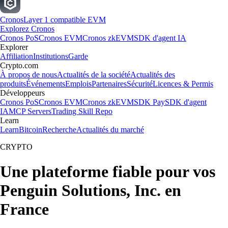
Cronos
Layer 1 compatible EVM
Explorez Cronos
Cronos PoS
Cronos EVM
Cronos zkEVM
SDK d'agent IA
Explorer
Affiliation
Institutions
Garde
Crypto.com
À propos de nous
Actualités de la société
Actualités des
produits
Événements
Emplois
Partenaires
Sécurité
Licences & Permis
Développeurs
Cronos PoS
Cronos EVM
Cronos zkEVM
SDK Pay
SDK d'agent
IA
MCP Servers
Trading Skill Repo
Learn
Learn
Bitcoin
Recherche
Actualités du marché
CRYPTO
Une plateforme fiable pour vos
Penguin Solutions, Inc. en
France