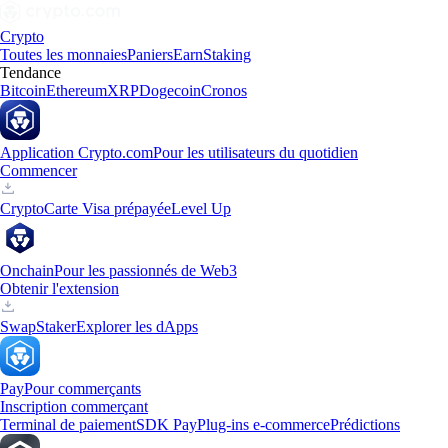
Crypto
Toutes les monnaies
Paniers
Earn
Staking
Tendance
Bitcoin
Ethereum
XRP
Dogecoin
Cronos
Application Crypto.com
Pour les utilisateurs du quotidien
Commencer
Crypto
Carte Visa prépayée
Level Up
Onchain
Pour les passionnés de Web3
Obtenir l'extension
Swap
Staker
Explorer les dApps
Pay
Pour commerçants
Inscription commerçant
Terminal de paiement
SDK Pay
Plug-ins e-commerce
Prédictions