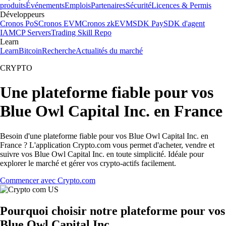
produits
Événements
Emplois
Partenaires
Sécurité
Licences & Permis
Développeurs
Cronos PoS
Cronos EVM
Cronos zkEVM
SDK Pay
SDK d'agent
IA
MCP Servers
Trading Skill Repo
Learn
Learn
Bitcoin
Recherche
Actualités du marché
CRYPTO
Une plateforme fiable pour vos
Blue Owl Capital Inc. en France
Besoin d'une plateforme fiable pour vos Blue Owl Capital Inc. en
France ? L'application Crypto.com vous permet d'acheter, vendre et
suivre vos Blue Owl Capital Inc. en toute simplicité. Idéale pour
explorer le marché et gérer vos crypto-actifs facilement.
Commencer avec Crypto.com
Pourquoi choisir notre plateforme pour vos
Blue Owl Capital Inc.