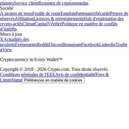
plaintes
Service client
Resumen de criptomonedas
Société
À propos de nous
Feuille de route
Emplois
Partenaires
Sécurité
Preuve de
réserves
Affiliation
Licences & enregistrements
Hub d'exploration des
crypto-actifs
Climat
Capital
Vérifier
Politique en matière de conflits
d’intérêts
Mises à jour
X
Actualités des
produits
Événements
Reddit
Discord
Instagram
Facebook
Linkedin
Tradin
gView
Cryptocurrency in Every Wallet™
Copyright © 2018 - 2026 Crypto.com. Tous droits réservés.
Conditions générales de l'EEE
Avis de confidentialité
Fees &
Limits
Statut
Préférences en matière de cookies