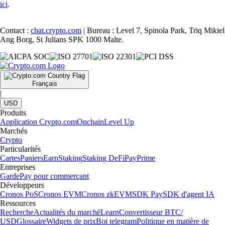
ici
.
Contact :
chat.crypto.com
| Bureau : Level 7, Spinola Park, Triq Mikiel
Ang Borg, St Julians SPK 1000 Malte.
Français
|
USD
Produits
Application Crypto.com
Onchain
Level Up
Marchés
Crypto
Particularités
Cartes
Paniers
Earn
Staking
Staking DeFi
Pay
Prime
Entreprises
Garde
Pay pour commerçant
Développeurs
Cronos PoS
Cronos EVM
Cronos zkEVM
SDK Pay
SDK d'agent IA
Ressources
Recherche
Actualités du marché
Learn
Convertisseur BTC/
USD
Glossaire
Widgets de prix
Bot telegram
Politique en matière de