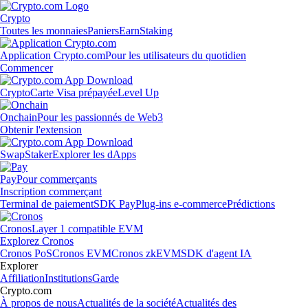
Crypto
Toutes les monnaies
Paniers
Earn
Staking
Application Crypto.com
Pour les utilisateurs du quotidien
Commencer
Crypto
Carte Visa prépayée
Level Up
Onchain
Pour les passionnés de Web3
Obtenir l'extension
Swap
Staker
Explorer les dApps
Pay
Pour commerçants
Inscription commerçant
Terminal de paiement
SDK Pay
Plug-ins e-commerce
Prédictions
Cronos
Layer 1 compatible EVM
Explorez Cronos
Cronos PoS
Cronos EVM
Cronos zkEVM
SDK d'agent IA
Explorer
Affiliation
Institutions
Garde
Crypto.com
À propos de nous
Actualités de la société
Actualités des