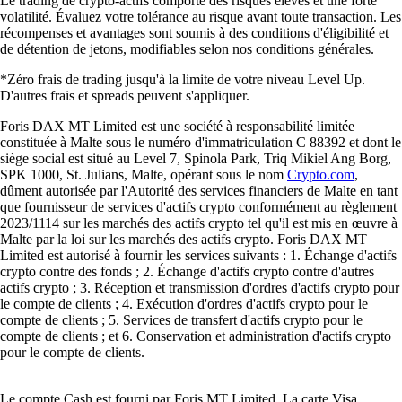
Le trading de crypto-actifs comporte des risques élevés et une forte
volatilité. Évaluez votre tolérance au risque avant toute transaction. Les
récompenses et avantages sont soumis à des conditions d'éligibilité et
de détention de jetons, modifiables selon nos conditions générales.
*Zéro frais de trading jusqu'à la limite de votre niveau Level Up.
D'autres frais et spreads peuvent s'appliquer.
Foris DAX MT Limited est une société à responsabilité limitée
constituée à Malte sous le numéro d'immatriculation C 88392 et dont le
siège social est situé au Level 7, Spinola Park, Triq Mikiel Ang Borg,
SPK 1000, St. Julians, Malte, opérant sous le nom
Crypto.com
,
dûment autorisée par l'Autorité des services financiers de Malte en tant
que fournisseur de services d'actifs crypto conformément au règlement
2023/1114 sur les marchés des actifs crypto tel qu'il est mis en œuvre à
Malte par la loi sur les marchés des actifs crypto. Foris DAX MT
Limited est autorisé à fournir les services suivants : 1. Échange d'actifs
crypto contre des fonds ; 2. Échange d'actifs crypto contre d'autres
actifs crypto ; 3. Réception et transmission d'ordres d'actifs crypto pour
le compte de clients ; 4. Exécution d'ordres d'actifs crypto pour le
compte de clients ; 5. Services de transfert d'actifs crypto pour le
compte de clients ; et 6. Conservation et administration d'actifs crypto
pour le compte de clients.
Le compte Cash est fourni par Foris MT Limited. La carte Visa