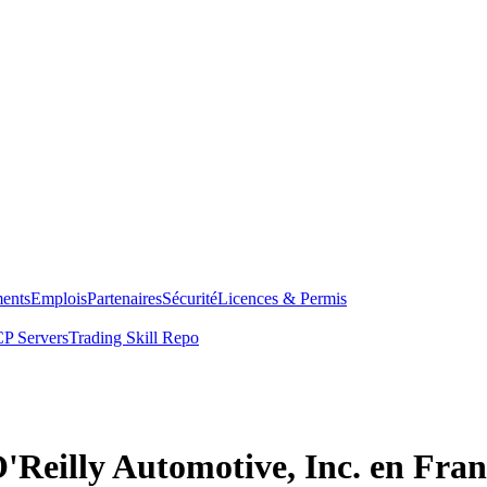
ents
Emplois
Partenaires
Sécurité
Licences & Permis
P Servers
Trading Skill Repo
'Reilly Automotive, Inc. en Fran