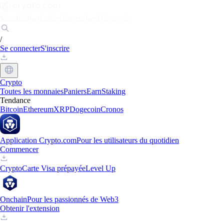
Marchés
Particuliers
Entreprises
Découvrir
/
Se connecter
S'inscrire
Crypto
Toutes les monnaies
Paniers
Earn
Staking
Tendance
Bitcoin
Ethereum
XRP
Dogecoin
Cronos
Application Crypto.com
Pour les utilisateurs du quotidien
Commencer
Crypto
Carte Visa prépayée
Level Up
Onchain
Pour les passionnés de Web3
Obtenir l'extension