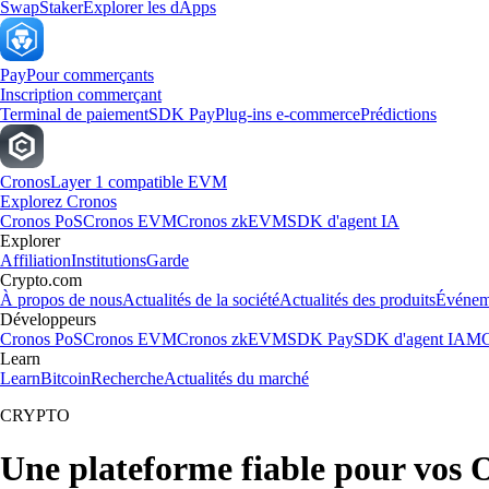
Swap
Staker
Explorer les dApps
Pay
Pour commerçants
Inscription commerçant
Terminal de paiement
SDK Pay
Plug-ins e-commerce
Prédictions
Cronos
Layer 1 compatible EVM
Explorez Cronos
Cronos PoS
Cronos EVM
Cronos zkEVM
SDK d'agent IA
Explorer
Affiliation
Institutions
Garde
Crypto.com
À propos de nous
Actualités de la société
Actualités des produits
Événem
Développeurs
Cronos PoS
Cronos EVM
Cronos zkEVM
SDK Pay
SDK d'agent IA
MC
Learn
Learn
Bitcoin
Recherche
Actualités du marché
CRYPTO
Une plateforme fiable pour vos O