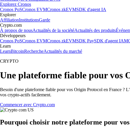
Explorez Cronos
Cronos PoS
Cronos EVM
Cronos zkEVM
SDK d'agent IA
Explorer
Affiliation
Institutions
Garde
Crypto.com
À propos de nous
Actualités de la société
Actualités des produits
Événem
Développeurs
Cronos PoS
Cronos EVM
Cronos zkEVM
SDK Pay
SDK d'agent IA
MC
Learn
Learn
Bitcoin
Recherche
Actualités du marché
CRYPTO
Une plateforme fiable pour vos 
Besoin d'une plateforme fiable pour vos Origin Protocol en France ? L'a
vos crypto-actifs facilement.
Commencer avec Crypto.com
Pourquoi choisir notre plateforme pour vos