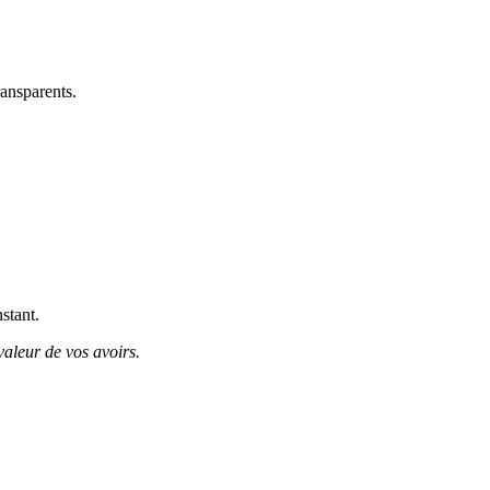
ransparents.
stant.
valeur de vos avoirs.