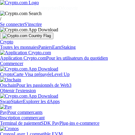
Marchés
Particuliers
Entreprises
Découvrir
/
Se connecter
S'inscrire
Crypto
Toutes les monnaies
Paniers
Earn
Staking
Application Crypto.com
Pour les utilisateurs du quotidien
Commencer
Crypto
Carte Visa prépayée
Level Up
Onchain
Pour les passionnés de Web3
Obtenir l'extension
Swap
Staker
Explorer les dApps
Pay
Pour commerçants
Inscription commerçant
Terminal de paiement
SDK Pay
Plug-ins e-commerce
Cronos
Layer 1 compatible EVM