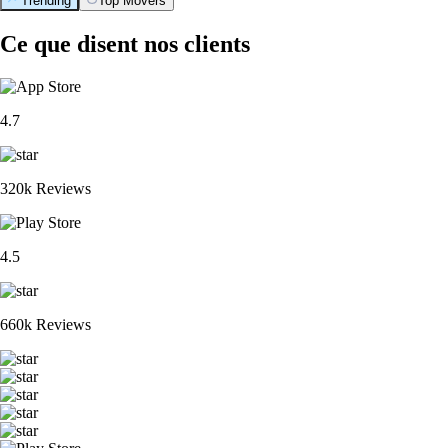
Trending
Top Movers
Ce que disent nos clients
4.7
320k Reviews
4.5
660k Reviews