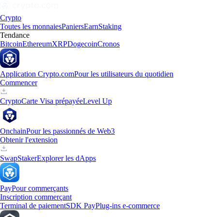
Crypto
Toutes les monnaies
Paniers
Earn
Staking
Tendance
Bitcoin
Ethereum
XRP
Dogecoin
Cronos
Application Crypto.com
Pour les utilisateurs du quotidien
Commencer
Crypto
Carte Visa prépayée
Level Up
Onchain
Pour les passionnés de Web3
Obtenir l'extension
Swap
Staker
Explorer les dApps
Pay
Pour commerçants
Inscription commerçant
Terminal de paiement
SDK Pay
Plug-ins e-commerce