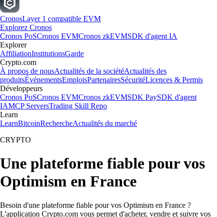
Cronos
Layer 1 compatible EVM
Explorez Cronos
Cronos PoS
Cronos EVM
Cronos zkEVM
SDK d'agent IA
Explorer
Affiliation
Institutions
Garde
Crypto.com
À propos de nous
Actualités de la société
Actualités des
produits
Événements
Emplois
Partenaires
Sécurité
Licences & Permis
Développeurs
Cronos PoS
Cronos EVM
Cronos zkEVM
SDK Pay
SDK d'agent
IA
MCP Servers
Trading Skill Repo
Learn
Learn
Bitcoin
Recherche
Actualités du marché
CRYPTO
Une plateforme fiable pour vos
Optimism en France
Besoin d'une plateforme fiable pour vos Optimism en France ?
L'application Crypto.com vous permet d'acheter, vendre et suivre vos