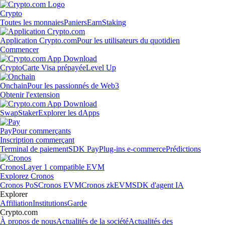
Crypto
Toutes les monnaies
Paniers
Earn
Staking
Application Crypto.com
Pour les utilisateurs du quotidien
Commencer
Crypto
Carte Visa prépayée
Level Up
Onchain
Pour les passionnés de Web3
Obtenir l'extension
Swap
Staker
Explorer les dApps
Pay
Pour commerçants
Inscription commerçant
Terminal de paiement
SDK Pay
Plug-ins e-commerce
Prédictions
Cronos
Layer 1 compatible EVM
Explorez Cronos
Cronos PoS
Cronos EVM
Cronos zkEVM
SDK d'agent IA
Explorer
Affiliation
Institutions
Garde
Crypto.com
À propos de nous
Actualités de la société
Actualités des