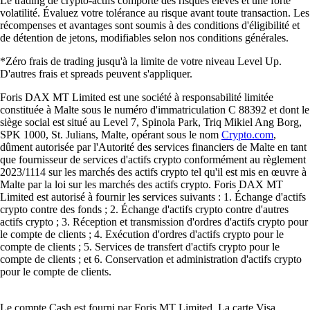
Le trading de crypto-actifs comporte des risques élevés et une forte
volatilité. Évaluez votre tolérance au risque avant toute transaction. Les
récompenses et avantages sont soumis à des conditions d'éligibilité et
de détention de jetons, modifiables selon nos conditions générales.
*Zéro frais de trading jusqu'à la limite de votre niveau Level Up.
D'autres frais et spreads peuvent s'appliquer.
Foris DAX MT Limited est une société à responsabilité limitée
constituée à Malte sous le numéro d'immatriculation C 88392 et dont le
siège social est situé au Level 7, Spinola Park, Triq Mikiel Ang Borg,
SPK 1000, St. Julians, Malte, opérant sous le nom
Crypto.com
,
dûment autorisée par l'Autorité des services financiers de Malte en tant
que fournisseur de services d'actifs crypto conformément au règlement
2023/1114 sur les marchés des actifs crypto tel qu'il est mis en œuvre à
Malte par la loi sur les marchés des actifs crypto. Foris DAX MT
Limited est autorisé à fournir les services suivants : 1. Échange d'actifs
crypto contre des fonds ; 2. Échange d'actifs crypto contre d'autres
actifs crypto ; 3. Réception et transmission d'ordres d'actifs crypto pour
le compte de clients ; 4. Exécution d'ordres d'actifs crypto pour le
compte de clients ; 5. Services de transfert d'actifs crypto pour le
compte de clients ; et 6. Conservation et administration d'actifs crypto
pour le compte de clients.
Le compte Cash est fourni par Foris MT Limited. La carte Visa