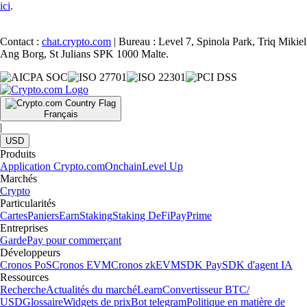
ici
.
Contact :
chat.crypto.com
| Bureau : Level 7, Spinola Park, Triq Mikiel
Ang Borg, St Julians SPK 1000 Malte.
Français
|
USD
Produits
Application Crypto.com
Onchain
Level Up
Marchés
Crypto
Particularités
Cartes
Paniers
Earn
Staking
Staking DeFi
Pay
Prime
Entreprises
Garde
Pay pour commerçant
Développeurs
Cronos PoS
Cronos EVM
Cronos zkEVM
SDK Pay
SDK d'agent IA
Ressources
Recherche
Actualités du marché
Learn
Convertisseur BTC/
USD
Glossaire
Widgets de prix
Bot telegram
Politique en matière de