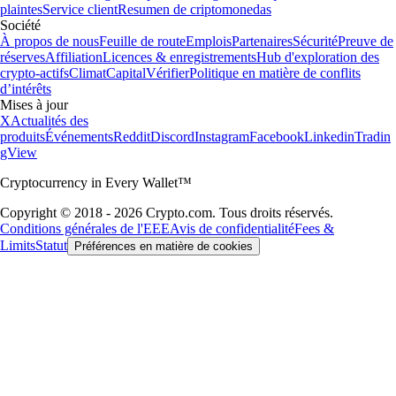
plaintes
Service client
Resumen de criptomonedas
Société
À propos de nous
Feuille de route
Emplois
Partenaires
Sécurité
Preuve de
réserves
Affiliation
Licences & enregistrements
Hub d'exploration des
crypto-actifs
Climat
Capital
Vérifier
Politique en matière de conflits
d’intérêts
Mises à jour
X
Actualités des
produits
Événements
Reddit
Discord
Instagram
Facebook
Linkedin
Tradin
gView
Cryptocurrency in Every Wallet™
Copyright © 2018 - 2026 Crypto.com. Tous droits réservés.
Conditions générales de l'EEE
Avis de confidentialité
Fees &
Limits
Statut
Préférences en matière de cookies