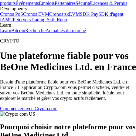
produits
Événements
Emplois
Partenaires
Sécurité
Licences & Permis
Développeurs
Cronos PoS
Cronos EVM
Cronos zkEVM
SDK Pay
SDK d'agent
IA
MCP Servers
Trading Skill Repo
Learn
Learn
Bitcoin
Recherche
Actualités du marché
CRYPTO
Une plateforme fiable pour vos
BeOne Medicines Ltd. en France
Besoin d'une plateforme fiable pour vos BeOne Medicines Ltd. en
France ? L'application Crypto.com vous permet d'acheter, vendre et
suivre vos BeOne Medicines Ltd. en toute simplicité. Idéale pour
explorer le marché et gérer vos crypto-actifs facilement.
Commencer avec Crypto.com
Pourquoi choisir notre plateforme pour vos
BeOne Medicines Ltd.