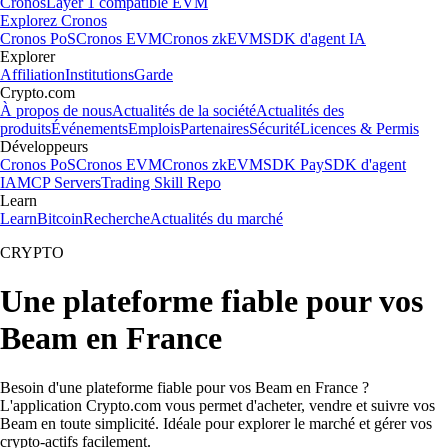
Cronos
Layer 1 compatible EVM
Explorez Cronos
Cronos PoS
Cronos EVM
Cronos zkEVM
SDK d'agent IA
Explorer
Affiliation
Institutions
Garde
Crypto.com
À propos de nous
Actualités de la société
Actualités des
produits
Événements
Emplois
Partenaires
Sécurité
Licences & Permis
Développeurs
Cronos PoS
Cronos EVM
Cronos zkEVM
SDK Pay
SDK d'agent
IA
MCP Servers
Trading Skill Repo
Learn
Learn
Bitcoin
Recherche
Actualités du marché
CRYPTO
Une plateforme fiable pour vos
Beam en France
Besoin d'une plateforme fiable pour vos Beam en France ?
L'application Crypto.com vous permet d'acheter, vendre et suivre vos
Beam en toute simplicité. Idéale pour explorer le marché et gérer vos
crypto-actifs facilement.