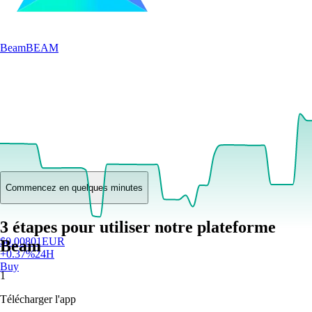
Beam
BEAM
Commencez en quelques minutes
3 étapes pour utiliser notre plateforme
$
0.00801
EUR
Beam
+
0.37
%
24H
Buy
1
Télécharger l'app