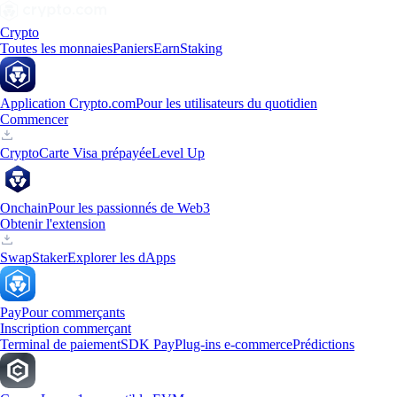
Crypto
Toutes les monnaies
Paniers
Earn
Staking
Application Crypto.com
Pour les utilisateurs du quotidien
Commencer
Crypto
Carte Visa prépayée
Level Up
Onchain
Pour les passionnés de Web3
Obtenir l'extension
Swap
Staker
Explorer les dApps
Pay
Pour commerçants
Inscription commerçant
Terminal de paiement
SDK Pay
Plug-ins e-commerce
Prédictions