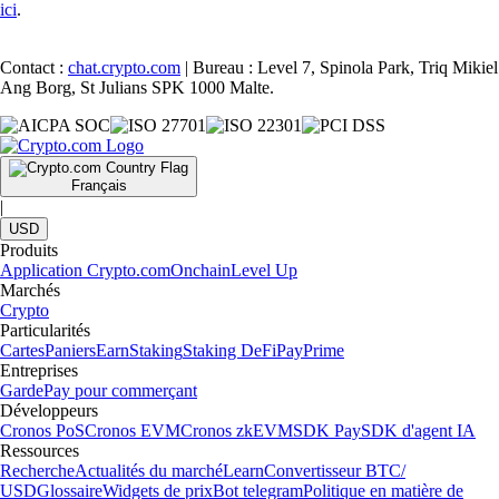
ici
.
Contact :
chat.crypto.com
| Bureau : Level 7, Spinola Park, Triq Mikiel
Ang Borg, St Julians SPK 1000 Malte.
Français
|
USD
Produits
Application Crypto.com
Onchain
Level Up
Marchés
Crypto
Particularités
Cartes
Paniers
Earn
Staking
Staking DeFi
Pay
Prime
Entreprises
Garde
Pay pour commerçant
Développeurs
Cronos PoS
Cronos EVM
Cronos zkEVM
SDK Pay
SDK d'agent IA
Ressources
Recherche
Actualités du marché
Learn
Convertisseur BTC/
USD
Glossaire
Widgets de prix
Bot telegram
Politique en matière de