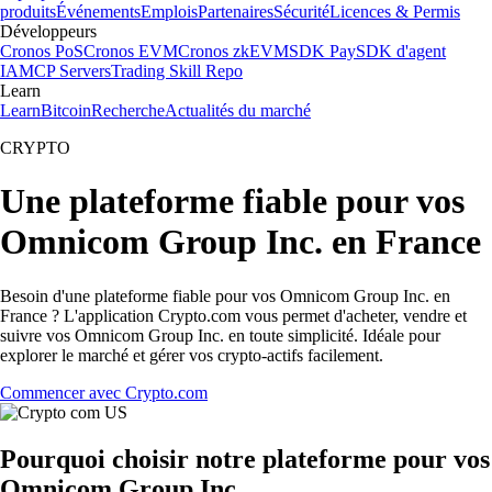
produits
Événements
Emplois
Partenaires
Sécurité
Licences & Permis
Développeurs
Cronos PoS
Cronos EVM
Cronos zkEVM
SDK Pay
SDK d'agent
IA
MCP Servers
Trading Skill Repo
Learn
Learn
Bitcoin
Recherche
Actualités du marché
CRYPTO
Une plateforme fiable pour vos
Omnicom Group Inc. en France
Besoin d'une plateforme fiable pour vos Omnicom Group Inc. en
France ? L'application Crypto.com vous permet d'acheter, vendre et
suivre vos Omnicom Group Inc. en toute simplicité. Idéale pour
explorer le marché et gérer vos crypto-actifs facilement.
Commencer avec Crypto.com
Pourquoi choisir notre plateforme pour vos
Omnicom Group Inc.