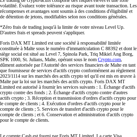
Le trading de crypto-actifs comporte des risques élevés et une forte
volatilité. Évaluez votre tolérance au risque avant toute transaction. Les
récompenses et avantages sont soumis à des conditions d'éligibilité et
de détention de jetons, modifiables selon nos conditions générales.
*Zéro frais de trading jusqu'à la limite de votre niveau Level Up.
D'autres frais et spreads peuvent s'appliquer.
Foris DAX MT Limited est une société à responsabilité limitée
constituée à Malte sous le numéro d'immatriculation C 88392 et dont le
siège social est situé au Level 7, Spinola Park, Triq Mikiel Ang Borg,
SPK 1000, St. Julians, Malte, opérant sous le nom
Crypto.com
,
dûment autorisée par l'Autorité des services financiers de Malte en tant
que fournisseur de services d'actifs crypto conformément au règlement
2023/1114 sur les marchés des actifs crypto tel qu'il est mis en œuvre à
Malte par la loi sur les marchés des actifs crypto. Foris DAX MT
Limited est autorisé à fournir les services suivants : 1. Échange d'actifs
crypto contre des fonds ; 2. Échange d'actifs crypto contre d'autres
actifs crypto ; 3. Réception et transmission d'ordres d'actifs crypto pour
le compte de clients ; 4. Exécution d'ordres d'actifs crypto pour le
compte de clients ; 5. Services de transfert d'actifs crypto pour le
compte de clients ; et 6. Conservation et administration d'actifs crypto
pour le compte de clients.
Le compte Cash est fourni par Foris MT Limited. La carte Visa