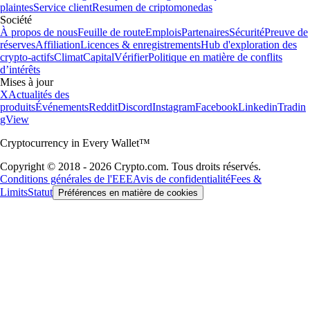
plaintes
Service client
Resumen de criptomonedas
Société
À propos de nous
Feuille de route
Emplois
Partenaires
Sécurité
Preuve de
réserves
Affiliation
Licences & enregistrements
Hub d'exploration des
crypto-actifs
Climat
Capital
Vérifier
Politique en matière de conflits
d’intérêts
Mises à jour
X
Actualités des
produits
Événements
Reddit
Discord
Instagram
Facebook
Linkedin
Tradin
gView
Cryptocurrency in Every Wallet™
Copyright © 2018 - 2026 Crypto.com. Tous droits réservés.
Conditions générales de l'EEE
Avis de confidentialité
Fees &
Limits
Statut
Préférences en matière de cookies