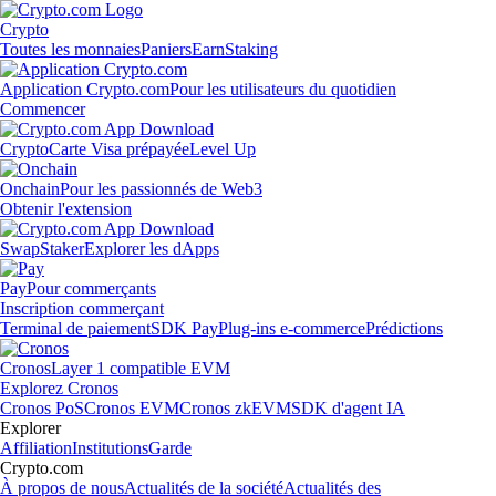
Crypto
Toutes les monnaies
Paniers
Earn
Staking
Application Crypto.com
Pour les utilisateurs du quotidien
Commencer
Crypto
Carte Visa prépayée
Level Up
Onchain
Pour les passionnés de Web3
Obtenir l'extension
Swap
Staker
Explorer les dApps
Pay
Pour commerçants
Inscription commerçant
Terminal de paiement
SDK Pay
Plug-ins e-commerce
Prédictions
Cronos
Layer 1 compatible EVM
Explorez Cronos
Cronos PoS
Cronos EVM
Cronos zkEVM
SDK d'agent IA
Explorer
Affiliation
Institutions
Garde
Crypto.com
À propos de nous
Actualités de la société
Actualités des