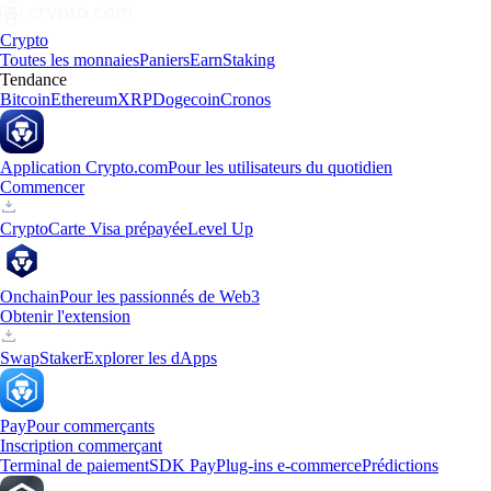
Crypto
Toutes les monnaies
Paniers
Earn
Staking
Tendance
Bitcoin
Ethereum
XRP
Dogecoin
Cronos
Application Crypto.com
Pour les utilisateurs du quotidien
Commencer
Crypto
Carte Visa prépayée
Level Up
Onchain
Pour les passionnés de Web3
Obtenir l'extension
Swap
Staker
Explorer les dApps
Pay
Pour commerçants
Inscription commerçant
Terminal de paiement
SDK Pay
Plug-ins e-commerce
Prédictions