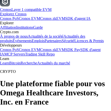
Cronos
Layer 1 compatible EVM
Explorez Cronos
Cronos PoS
Cronos EVM
Cronos zkEVM
SDK d'agent IA
Explorer
Affiliation
Institutions
Garde
Crypto.com
À propos de nous
Actualités de la société
Actualités des
produits
Événements
Emplois
Partenaires
Sécurité
Licences & Permis
Développeurs
Cronos PoS
Cronos EVM
Cronos zkEVM
SDK Pay
SDK d'agent
IA
MCP Servers
Trading Skill Repo
Learn
Learn
Bitcoin
Recherche
Actualités du marché
CRYPTO
Une plateforme fiable pour vos
Omega Healthcare Investors,
Inc. en France