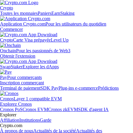
Crypto
Toutes les monnaies
Paniers
Earn
Staking
Application Crypto.com
Pour les utilisateurs du quotidien
Commencer
Crypto
Carte Visa prépayée
Level Up
Onchain
Pour les passionnés de Web3
Obtenir l'extension
Swap
Staker
Explorer les dApps
Pay
Pour commerçants
Inscription commerçant
Terminal de paiement
SDK Pay
Plug-ins e-commerce
Prédictions
Cronos
Layer 1 compatible EVM
Explorez Cronos
Cronos PoS
Cronos EVM
Cronos zkEVM
SDK d'agent IA
Explorer
Affiliation
Institutions
Garde
Crypto.com
À propos de nous
Actualités de la société
Actualités des