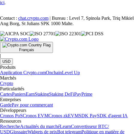
ici
.
Contact :
chat.crypto.com
| Bureau : Level 7, Spinola Park, Triq Mikiel
Ang Borg, St Julians SPK 1000 Malte.
Français
|
USD
Produits
Application Crypto.com
Onchain
Level Up
Marchés
Crypto
Particularités
Cartes
Paniers
Earn
Staking
Staking DeFi
Pay
Prime
Entreprises
Garde
Pay pour commerçant
Développeurs
Cronos PoS
Cronos EVM
Cronos zkEVM
SDK Pay
SDK d'agent IA
Ressources
Recherche
Actualités du marché
Learn
Convertisseur BTC/
USD
Glossaire
Widgets de prix
Bot telegram
Politique en matière de