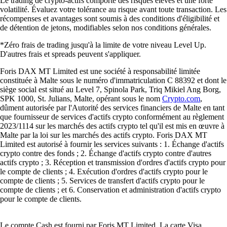
Le trading de crypto-actifs comporte des risques élevés et une forte
volatilité. Évaluez votre tolérance au risque avant toute transaction. Les
récompenses et avantages sont soumis à des conditions d'éligibilité et
de détention de jetons, modifiables selon nos conditions générales.
*Zéro frais de trading jusqu'à la limite de votre niveau Level Up.
D'autres frais et spreads peuvent s'appliquer.
Foris DAX MT Limited est une société à responsabilité limitée
constituée à Malte sous le numéro d'immatriculation C 88392 et dont le
siège social est situé au Level 7, Spinola Park, Triq Mikiel Ang Borg,
SPK 1000, St. Julians, Malte, opérant sous le nom
Crypto.com
,
dûment autorisée par l'Autorité des services financiers de Malte en tant
que fournisseur de services d'actifs crypto conformément au règlement
2023/1114 sur les marchés des actifs crypto tel qu'il est mis en œuvre à
Malte par la loi sur les marchés des actifs crypto. Foris DAX MT
Limited est autorisé à fournir les services suivants : 1. Échange d'actifs
crypto contre des fonds ; 2. Échange d'actifs crypto contre d'autres
actifs crypto ; 3. Réception et transmission d'ordres d'actifs crypto pour
le compte de clients ; 4. Exécution d'ordres d'actifs crypto pour le
compte de clients ; 5. Services de transfert d'actifs crypto pour le
compte de clients ; et 6. Conservation et administration d'actifs crypto
pour le compte de clients.
Le compte Cash est fourni par Foris MT Limited. La carte Visa