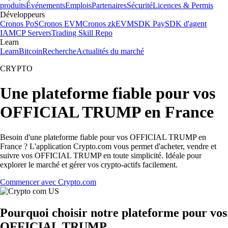
produits
Événements
Emplois
Partenaires
Sécurité
Licences & Permis
Développeurs
Cronos PoS
Cronos EVM
Cronos zkEVM
SDK Pay
SDK d'agent
IA
MCP Servers
Trading Skill Repo
Learn
Learn
Bitcoin
Recherche
Actualités du marché
CRYPTO
Une plateforme fiable pour vos
OFFICIAL TRUMP en France
Besoin d'une plateforme fiable pour vos OFFICIAL TRUMP en
France ? L'application Crypto.com vous permet d'acheter, vendre et
suivre vos OFFICIAL TRUMP en toute simplicité. Idéale pour
explorer le marché et gérer vos crypto-actifs facilement.
Commencer avec Crypto.com
Pourquoi choisir notre plateforme pour vos
OFFICIAL TRUMP