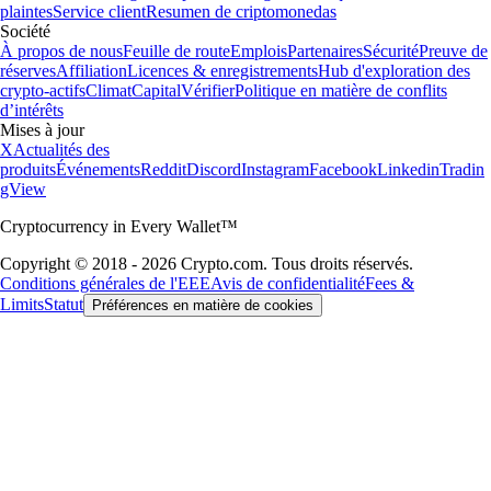
plaintes
Service client
Resumen de criptomonedas
Société
À propos de nous
Feuille de route
Emplois
Partenaires
Sécurité
Preuve de
réserves
Affiliation
Licences & enregistrements
Hub d'exploration des
crypto-actifs
Climat
Capital
Vérifier
Politique en matière de conflits
d’intérêts
Mises à jour
X
Actualités des
produits
Événements
Reddit
Discord
Instagram
Facebook
Linkedin
Tradin
gView
Cryptocurrency in Every Wallet™
Copyright © 2018 - 2026 Crypto.com. Tous droits réservés.
Conditions générales de l'EEE
Avis de confidentialité
Fees &
Limits
Statut
Préférences en matière de cookies