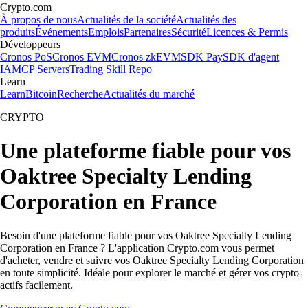
Crypto.com
À propos de nous
Actualités de la société
Actualités des
produits
Événements
Emplois
Partenaires
Sécurité
Licences & Permis
Développeurs
Cronos PoS
Cronos EVM
Cronos zkEVM
SDK Pay
SDK d'agent
IA
MCP Servers
Trading Skill Repo
Learn
Learn
Bitcoin
Recherche
Actualités du marché
CRYPTO
Une plateforme fiable pour vos
Oaktree Specialty Lending
Corporation en France
Besoin d'une plateforme fiable pour vos Oaktree Specialty Lending
Corporation en France ? L'application Crypto.com vous permet
d'acheter, vendre et suivre vos Oaktree Specialty Lending Corporation
en toute simplicité. Idéale pour explorer le marché et gérer vos crypto-
actifs facilement.