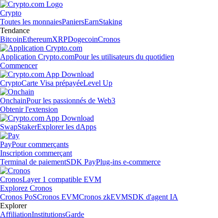
Crypto
Toutes les monnaies
Paniers
Earn
Staking
Tendance
Bitcoin
Ethereum
XRP
Dogecoin
Cronos
Application Crypto.com
Pour les utilisateurs du quotidien
Commencer
Crypto
Carte Visa prépayée
Level Up
Onchain
Pour les passionnés de Web3
Obtenir l'extension
Swap
Staker
Explorer les dApps
Pay
Pour commerçants
Inscription commerçant
Terminal de paiement
SDK Pay
Plug-ins e-commerce
Cronos
Layer 1 compatible EVM
Explorez Cronos
Cronos PoS
Cronos EVM
Cronos zkEVM
SDK d'agent IA
Explorer
Affiliation
Institutions
Garde