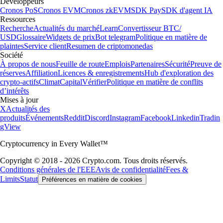
Développeurs
Cronos PoS
Cronos EVM
Cronos zkEVM
SDK Pay
SDK d'agent IA
Ressources
Recherche
Actualités du marché
Learn
Convertisseur BTC/
USD
Glossaire
Widgets de prix
Bot telegram
Politique en matière de
plaintes
Service client
Resumen de criptomonedas
Société
À propos de nous
Feuille de route
Emplois
Partenaires
Sécurité
Preuve de
réserves
Affiliation
Licences & enregistrements
Hub d'exploration des
crypto-actifs
Climat
Capital
Vérifier
Politique en matière de conflits
d’intérêts
Mises à jour
X
Actualités des
produits
Événements
Reddit
Discord
Instagram
Facebook
Linkedin
Tradin
gView
Cryptocurrency in Every Wallet™
Copyright © 2018 - 2026 Crypto.com. Tous droits réservés.
Conditions générales de l'EEE
Avis de confidentialité
Fees &
Limits
Statut
Préférences en matière de cookies