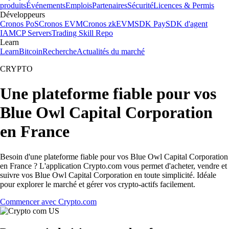
produits
Événements
Emplois
Partenaires
Sécurité
Licences & Permis
Développeurs
Cronos PoS
Cronos EVM
Cronos zkEVM
SDK Pay
SDK d'agent
IA
MCP Servers
Trading Skill Repo
Learn
Learn
Bitcoin
Recherche
Actualités du marché
CRYPTO
Une plateforme fiable pour vos
Blue Owl Capital Corporation
en France
Besoin d'une plateforme fiable pour vos Blue Owl Capital Corporation
en France ? L'application Crypto.com vous permet d'acheter, vendre et
suivre vos Blue Owl Capital Corporation en toute simplicité. Idéale
pour explorer le marché et gérer vos crypto-actifs facilement.
Commencer avec Crypto.com