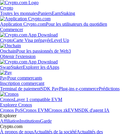
Crypto
Toutes les monnaies
Paniers
Earn
Staking
Application Crypto.com
Pour les utilisateurs du quotidien
Commencer
Crypto
Carte Visa prépayée
Level Up
Onchain
Pour les passionnés de Web3
Obtenir l'extension
Swap
Staker
Explorer les dApps
Pay
Pour commerçants
Inscription commerçant
Terminal de paiement
SDK Pay
Plug-ins e-commerce
Prédictions
Cronos
Layer 1 compatible EVM
Explorez Cronos
Cronos PoS
Cronos EVM
Cronos zkEVM
SDK d'agent IA
Explorer
Affiliation
Institutions
Garde
Crypto.com
À propos de nous
Actualités de la société
Actualités des