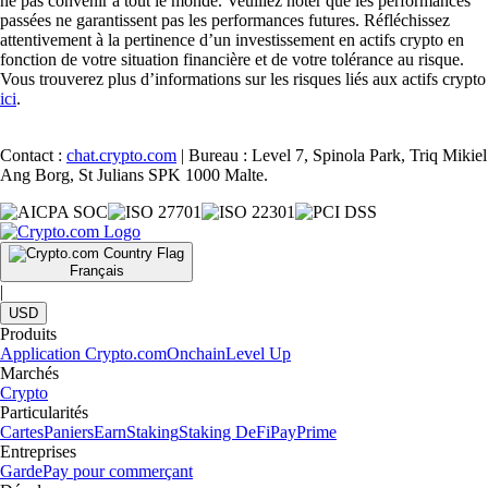
ne pas convenir à tout le monde. Veuillez noter que les performances
passées ne garantissent pas les performances futures. Réfléchissez
attentivement à la pertinence d’un investissement en actifs crypto en
fonction de votre situation financière et de votre tolérance au risque.
Vous trouverez plus d’informations sur les risques liés aux actifs crypto
ici
.
Contact :
chat.crypto.com
| Bureau : Level 7, Spinola Park, Triq Mikiel
Ang Borg, St Julians SPK 1000 Malte.
Français
|
USD
Produits
Application Crypto.com
Onchain
Level Up
Marchés
Crypto
Particularités
Cartes
Paniers
Earn
Staking
Staking DeFi
Pay
Prime
Entreprises
Garde
Pay pour commerçant