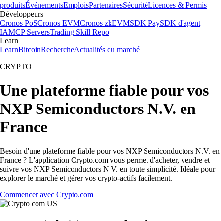
produits
Événements
Emplois
Partenaires
Sécurité
Licences & Permis
Développeurs
Cronos PoS
Cronos EVM
Cronos zkEVM
SDK Pay
SDK d'agent
IA
MCP Servers
Trading Skill Repo
Learn
Learn
Bitcoin
Recherche
Actualités du marché
CRYPTO
Une plateforme fiable pour vos
NXP Semiconductors N.V. en
France
Besoin d'une plateforme fiable pour vos NXP Semiconductors N.V. en
France ? L'application Crypto.com vous permet d'acheter, vendre et
suivre vos NXP Semiconductors N.V. en toute simplicité. Idéale pour
explorer le marché et gérer vos crypto-actifs facilement.
Commencer avec Crypto.com