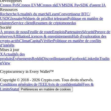
Développeurs
Cronos PoS
Cronos EVM
Cronos zkEVM
SDK Pay
SDK d'agent IA
Ressources
Recherche
Actualités du marché
Learn
Convertisseur BTC/
USD
Glossaire
Widgets de prix
Bot telegram
Politique en matière de
plaintes
Service client
Resumen de criptomonedas
Société
À propos de nous
Feuille de route
Emplois
Partenaires
Sécurité
Preuve de
réserves
Affiliation
Licences & enregistrements
Hub d'exploration des
crypto-actifs
Climat
Capital
Vérifier
Politique en matière de conflits
d’intérêts
Mises à jour
X
Actualités des
produits
Événements
Reddit
Discord
Instagram
Facebook
Linkedin
Tradin
gView
Cryptocurrency in Every Wallet™
Copyright © 2018 - 2026 Crypto.com. Tous droits réservés.
Conditions générales de l'EEE
Avis de confidentialité
Fees &
Limits
Statut
Préférences en matière de cookies