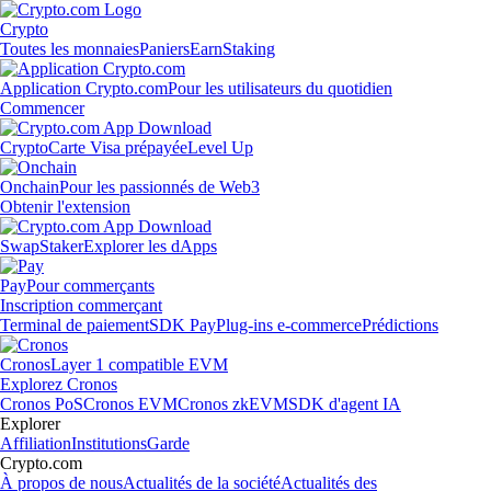
Crypto
Toutes les monnaies
Paniers
Earn
Staking
Application Crypto.com
Pour les utilisateurs du quotidien
Commencer
Crypto
Carte Visa prépayée
Level Up
Onchain
Pour les passionnés de Web3
Obtenir l'extension
Swap
Staker
Explorer les dApps
Pay
Pour commerçants
Inscription commerçant
Terminal de paiement
SDK Pay
Plug-ins e-commerce
Prédictions
Cronos
Layer 1 compatible EVM
Explorez Cronos
Cronos PoS
Cronos EVM
Cronos zkEVM
SDK d'agent IA
Explorer
Affiliation
Institutions
Garde
Crypto.com
À propos de nous
Actualités de la société
Actualités des