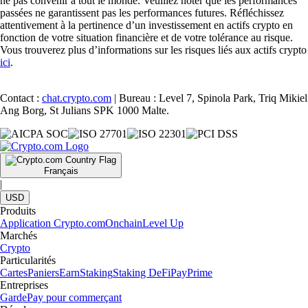
ne pas convenir à tout le monde. Veuillez noter que les performances
passées ne garantissent pas les performances futures. Réfléchissez
attentivement à la pertinence d’un investissement en actifs crypto en
fonction de votre situation financière et de votre tolérance au risque.
Vous trouverez plus d’informations sur les risques liés aux actifs crypto
ici
.
Contact :
chat.crypto.com
| Bureau : Level 7, Spinola Park, Triq Mikiel
Ang Borg, St Julians SPK 1000 Malte.
Français
|
USD
Produits
Application Crypto.com
Onchain
Level Up
Marchés
Crypto
Particularités
Cartes
Paniers
Earn
Staking
Staking DeFi
Pay
Prime
Entreprises
Garde
Pay pour commerçant