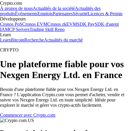
Crypto.com
À propos de nous
Actualités de la société
Actualités des
produits
Événements
Emplois
Partenaires
Sécurité
Licences & Permis
Développeurs
Cronos PoS
Cronos EVM
Cronos zkEVM
SDK Pay
SDK d'agent
IA
MCP Servers
Trading Skill Repo
Learn
Learn
Bitcoin
Recherche
Actualités du marché
CRYPTO
Une plateforme fiable pour vos
Nexgen Energy Ltd. en France
Besoin d'une plateforme fiable pour vos Nexgen Energy Ltd. en
France ? L'application Crypto.com vous permet d'acheter, vendre et
suivre vos Nexgen Energy Ltd. en toute simplicité. Idéale pour
explorer le marché et gérer vos crypto-actifs facilement.
Commencer avec Crypto.com