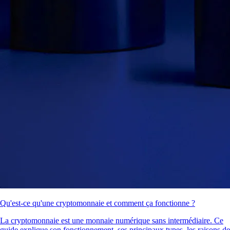
Qu'est-ce qu'une cryptomonnaie et comment ça fonctionne ?
La cryptomonnaie est une monnaie numérique sans intermédiaire. Ce
guide explique son fonctionnement, ses principaux types, les raisons de