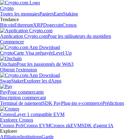
Crypto
Toutes les monnaies
Paniers
Earn
Staking
Tendance
Bitcoin
Ethereum
XRP
Dogecoin
Cronos
Application Crypto.com
Pour les utilisateurs du quotidien
Commencer
Crypto
Carte Visa prépayée
Level Up
Onchain
Pour les passionnés de Web3
Obtenir l'extension
Swap
Staker
Explorer les dApps
Pay
Pour commerçants
Inscription commerçant
Terminal de paiement
SDK Pay
Plug-ins e-commerce
Prédictions
Cronos
Layer 1 compatible EVM
Explorez Cronos
Cronos PoS
Cronos EVM
Cronos zkEVM
SDK d'agent IA
Explorer
Affiliation
Institutions
Garde