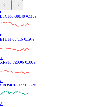
B
BTC
$
56,088.48
-0.18
%
E
ETH
$
1,657.16
-0.19
%
X
XRP
$
0.895606
-0.30
%
C
CRO
$
0.042144
+
0.86
%
A