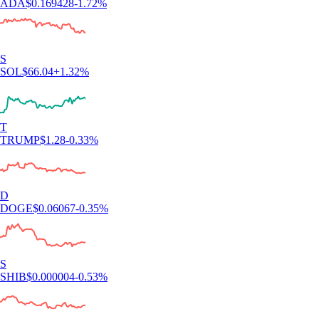
ADA
$
0.169428
-1.72
%
S
SOL
$
66.04
+
1.32
%
T
TRUMP
$
1.28
-0.33
%
D
DOGE
$
0.06067
-0.35
%
S
SHIB
$
0.000004
-0.53
%