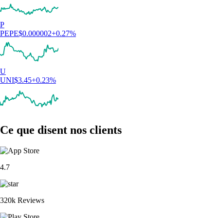
P
PEPE
$
0.000002
+
0.27
%
U
UNI
$
3.45
+
0.23
%
Ce que disent nos clients
4.7
320k Reviews