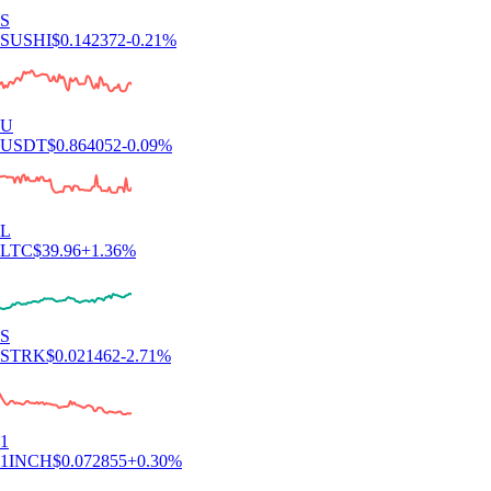
S
SUSHI
$
0.142372
-0.21
%
U
USDT
$
0.864052
-0.09
%
L
LTC
$
39.96
+
1.36
%
S
STRK
$
0.021462
-2.71
%
1
1INCH
$
0.072855
+
0.30
%