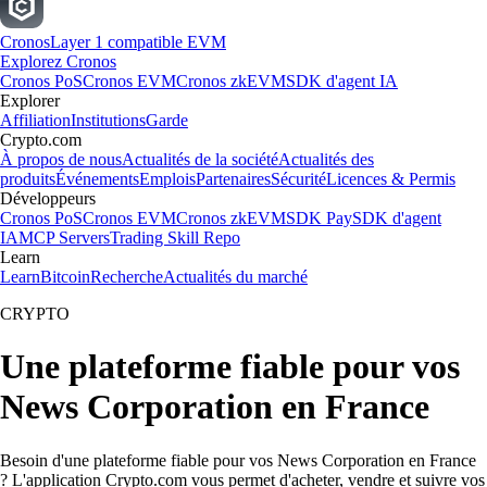
Cronos
Layer 1 compatible EVM
Explorez Cronos
Cronos PoS
Cronos EVM
Cronos zkEVM
SDK d'agent IA
Explorer
Affiliation
Institutions
Garde
Crypto.com
À propos de nous
Actualités de la société
Actualités des
produits
Événements
Emplois
Partenaires
Sécurité
Licences & Permis
Développeurs
Cronos PoS
Cronos EVM
Cronos zkEVM
SDK Pay
SDK d'agent
IA
MCP Servers
Trading Skill Repo
Learn
Learn
Bitcoin
Recherche
Actualités du marché
CRYPTO
Une plateforme fiable pour vos
News Corporation en France
Besoin d'une plateforme fiable pour vos News Corporation en France
? L'application Crypto.com vous permet d'acheter, vendre et suivre vos