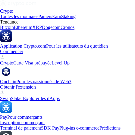
Crypto
Toutes les monnaies
Paniers
Earn
Staking
Tendance
Bitcoin
Ethereum
XRP
Dogecoin
Cronos
Application Crypto.com
Pour les utilisateurs du quotidien
Commencer
Crypto
Carte Visa prépayée
Level Up
Onchain
Pour les passionnés de Web3
Obtenir l'extension
Swap
Staker
Explorer les dApps
Pay
Pour commerçants
Inscription commerçant
Terminal de paiement
SDK Pay
Plug-ins e-commerce
Prédictions