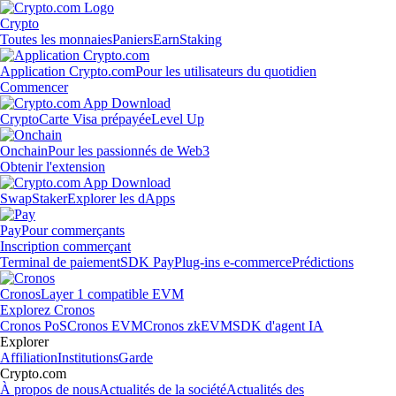
Crypto
Toutes les monnaies
Paniers
Earn
Staking
Application Crypto.com
Pour les utilisateurs du quotidien
Commencer
Crypto
Carte Visa prépayée
Level Up
Onchain
Pour les passionnés de Web3
Obtenir l'extension
Swap
Staker
Explorer les dApps
Pay
Pour commerçants
Inscription commerçant
Terminal de paiement
SDK Pay
Plug-ins e-commerce
Prédictions
Cronos
Layer 1 compatible EVM
Explorez Cronos
Cronos PoS
Cronos EVM
Cronos zkEVM
SDK d'agent IA
Explorer
Affiliation
Institutions
Garde
Crypto.com
À propos de nous
Actualités de la société
Actualités des