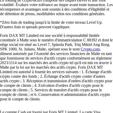
Le trading de crypto-actifs comporte des risques élevés et une forte
volatilité. Évaluez votre tolérance au risque avant toute transaction. Les
récompenses et avantages sont soumis à des conditions d'éligibilité et
de détention de jetons, modifiables selon nos conditions générales.
*Zéro frais de trading jusqu'à la limite de votre niveau Level Up.
D'autres frais et spreads peuvent s'appliquer.
Foris DAX MT Limited est une société à responsabilité limitée
constituée à Malte sous le numéro d'immatriculation C 88392 et dont le
siège social est situé au Level 7, Spinola Park, Triq Mikiel Ang Borg,
SPK 1000, St. Julians, Malte, opérant sous le nom
Crypto.com
,
dûment autorisée par l'Autorité des services financiers de Malte en tant
que fournisseur de services d'actifs crypto conformément au règlement
2023/1114 sur les marchés des actifs crypto tel qu'il est mis en œuvre à
Malte par la loi sur les marchés des actifs crypto. Foris DAX MT
Limited est autorisé à fournir les services suivants : 1. Échange d'actifs
crypto contre des fonds ; 2. Échange d'actifs crypto contre d'autres
actifs crypto ; 3. Réception et transmission d'ordres d'actifs crypto pour
le compte de clients ; 4. Exécution d'ordres d'actifs crypto pour le
compte de clients ; 5. Services de transfert d'actifs crypto pour le
compte de clients ; et 6. Conservation et administration d'actifs crypto
pour le compte de clients.
Le compte Cash est fourni par Foris MT Limited. La carte Visa