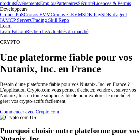
produits
Événements
Emplois
Partenaires
Sécurité
Licences & Permis
Développeurs
Cronos PoS
Cronos EVM
Cronos zkEVM
SDK Pay
SDK d'agent
IA
MCP Servers
Trading Skill Repo
Learn
Learn
Bitcoin
Recherche
Actualités du marché
CRYPTO
Une plateforme fiable pour vos
Nutanix, Inc. en France
Besoin d'une plateforme fiable pour vos Nutanix, Inc. en France ?
L'application Crypto.com vous permet d'acheter, vendre et suivre vos
Nutanix, Inc. en toute simplicité. Idéale pour explorer le marché et
gérer vos crypto-actifs facilement.
Commencer avec Crypto.com
Pourquoi choisir notre plateforme pour vos
Nutanix, Inc.