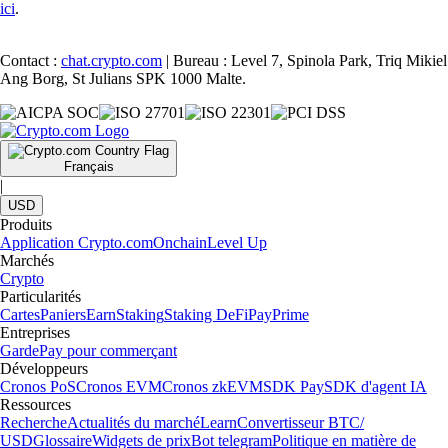
ici
.
Contact :
chat.crypto.com
| Bureau : Level 7, Spinola Park, Triq Mikiel
Ang Borg, St Julians SPK 1000 Malte.
Français
|
USD
Produits
Application Crypto.com
Onchain
Level Up
Marchés
Crypto
Particularités
Cartes
Paniers
Earn
Staking
Staking DeFi
Pay
Prime
Entreprises
Garde
Pay pour commerçant
Développeurs
Cronos PoS
Cronos EVM
Cronos zkEVM
SDK Pay
SDK d'agent IA
Ressources
Recherche
Actualités du marché
Learn
Convertisseur BTC/
USD
Glossaire
Widgets de prix
Bot telegram
Politique en matière de