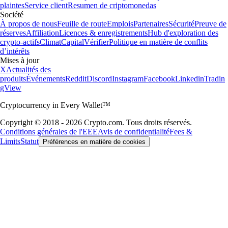
plaintes
Service client
Resumen de criptomonedas
Société
À propos de nous
Feuille de route
Emplois
Partenaires
Sécurité
Preuve de
réserves
Affiliation
Licences & enregistrements
Hub d'exploration des
crypto-actifs
Climat
Capital
Vérifier
Politique en matière de conflits
d’intérêts
Mises à jour
X
Actualités des
produits
Événements
Reddit
Discord
Instagram
Facebook
Linkedin
Tradin
gView
Cryptocurrency in Every Wallet™
Copyright © 2018 - 2026 Crypto.com. Tous droits réservés.
Conditions générales de l'EEE
Avis de confidentialité
Fees &
Limits
Statut
Préférences en matière de cookies