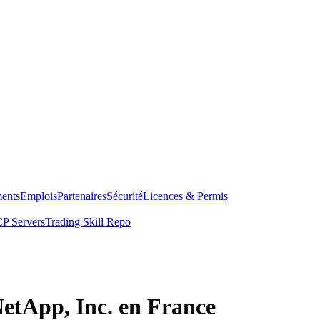
ents
Emplois
Partenaires
Sécurité
Licences & Permis
P Servers
Trading Skill Repo
NetApp, Inc. en France