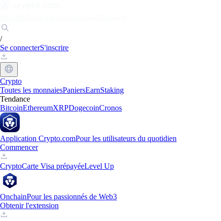
Marchés
Particuliers
Entreprises
Découvrir
/
Se connecter
S'inscrire
Crypto
Toutes les monnaies
Paniers
Earn
Staking
Tendance
Bitcoin
Ethereum
XRP
Dogecoin
Cronos
Application Crypto.com
Pour les utilisateurs du quotidien
Commencer
Crypto
Carte Visa prépayée
Level Up
Onchain
Pour les passionnés de Web3
Obtenir l'extension