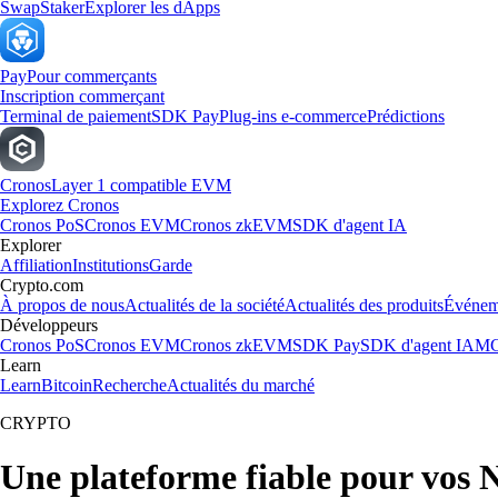
Swap
Staker
Explorer les dApps
Pay
Pour commerçants
Inscription commerçant
Terminal de paiement
SDK Pay
Plug-ins e-commerce
Prédictions
Cronos
Layer 1 compatible EVM
Explorez Cronos
Cronos PoS
Cronos EVM
Cronos zkEVM
SDK d'agent IA
Explorer
Affiliation
Institutions
Garde
Crypto.com
À propos de nous
Actualités de la société
Actualités des produits
Événem
Développeurs
Cronos PoS
Cronos EVM
Cronos zkEVM
SDK Pay
SDK d'agent IA
MC
Learn
Learn
Bitcoin
Recherche
Actualités du marché
CRYPTO
Une plateforme fiable pour vos 