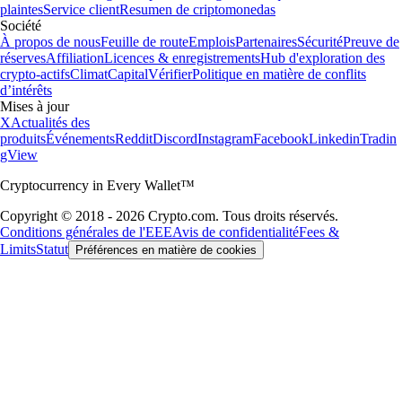
plaintes
Service client
Resumen de criptomonedas
Société
À propos de nous
Feuille de route
Emplois
Partenaires
Sécurité
Preuve de
réserves
Affiliation
Licences & enregistrements
Hub d'exploration des
crypto-actifs
Climat
Capital
Vérifier
Politique en matière de conflits
d’intérêts
Mises à jour
X
Actualités des
produits
Événements
Reddit
Discord
Instagram
Facebook
Linkedin
Tradin
gView
Cryptocurrency in Every Wallet™
Copyright © 2018 - 2026 Crypto.com. Tous droits réservés.
Conditions générales de l'EEE
Avis de confidentialité
Fees &
Limits
Statut
Préférences en matière de cookies