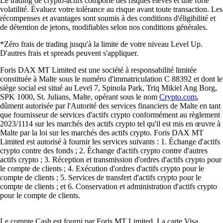
Le trading de crypto-actifs comporte des risques élevés et une forte
volatilité. Évaluez votre tolérance au risque avant toute transaction. Les
récompenses et avantages sont soumis à des conditions d'éligibilité et
de détention de jetons, modifiables selon nos conditions générales.
*Zéro frais de trading jusqu'à la limite de votre niveau Level Up.
D'autres frais et spreads peuvent s'appliquer.
Foris DAX MT Limited est une société à responsabilité limitée
constituée à Malte sous le numéro d'immatriculation C 88392 et dont le
siège social est situé au Level 7, Spinola Park, Triq Mikiel Ang Borg,
SPK 1000, St. Julians, Malte, opérant sous le nom
Crypto.com
,
dûment autorisée par l'Autorité des services financiers de Malte en tant
que fournisseur de services d'actifs crypto conformément au règlement
2023/1114 sur les marchés des actifs crypto tel qu'il est mis en œuvre à
Malte par la loi sur les marchés des actifs crypto. Foris DAX MT
Limited est autorisé à fournir les services suivants : 1. Échange d'actifs
crypto contre des fonds ; 2. Échange d'actifs crypto contre d'autres
actifs crypto ; 3. Réception et transmission d'ordres d'actifs crypto pour
le compte de clients ; 4. Exécution d'ordres d'actifs crypto pour le
compte de clients ; 5. Services de transfert d'actifs crypto pour le
compte de clients ; et 6. Conservation et administration d'actifs crypto
pour le compte de clients.
Le compte Cash est fourni par Foris MT Limited. La carte Visa