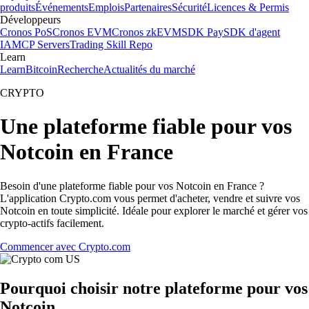
produits
Événements
Emplois
Partenaires
Sécurité
Licences & Permis
Développeurs
Cronos PoS
Cronos EVM
Cronos zkEVM
SDK Pay
SDK d'agent
IA
MCP Servers
Trading Skill Repo
Learn
Learn
Bitcoin
Recherche
Actualités du marché
CRYPTO
Une plateforme fiable pour vos
Notcoin en France
Besoin d'une plateforme fiable pour vos Notcoin en France ?
L'application Crypto.com vous permet d'acheter, vendre et suivre vos
Notcoin en toute simplicité. Idéale pour explorer le marché et gérer vos
crypto-actifs facilement.
Commencer avec Crypto.com
Pourquoi choisir notre plateforme pour vos
Notcoin