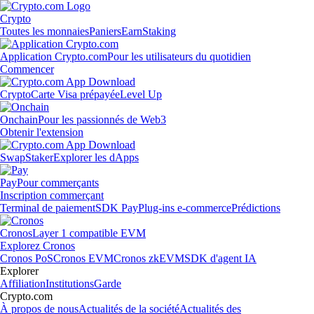
Crypto
Toutes les monnaies
Paniers
Earn
Staking
Application Crypto.com
Pour les utilisateurs du quotidien
Commencer
Crypto
Carte Visa prépayée
Level Up
Onchain
Pour les passionnés de Web3
Obtenir l'extension
Swap
Staker
Explorer les dApps
Pay
Pour commerçants
Inscription commerçant
Terminal de paiement
SDK Pay
Plug-ins e-commerce
Prédictions
Cronos
Layer 1 compatible EVM
Explorez Cronos
Cronos PoS
Cronos EVM
Cronos zkEVM
SDK d'agent IA
Explorer
Affiliation
Institutions
Garde
Crypto.com
À propos de nous
Actualités de la société
Actualités des