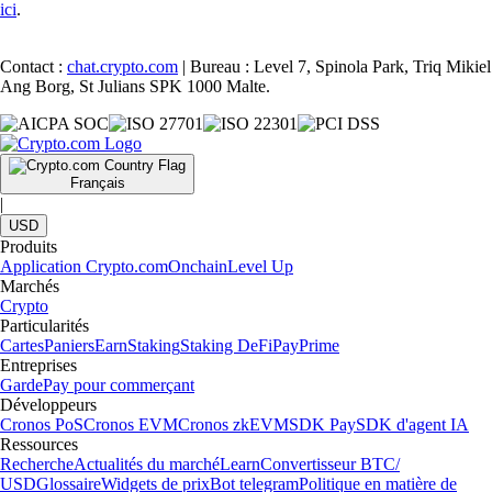
ici
.
Contact :
chat.crypto.com
| Bureau : Level 7, Spinola Park, Triq Mikiel
Ang Borg, St Julians SPK 1000 Malte.
Français
|
USD
Produits
Application Crypto.com
Onchain
Level Up
Marchés
Crypto
Particularités
Cartes
Paniers
Earn
Staking
Staking DeFi
Pay
Prime
Entreprises
Garde
Pay pour commerçant
Développeurs
Cronos PoS
Cronos EVM
Cronos zkEVM
SDK Pay
SDK d'agent IA
Ressources
Recherche
Actualités du marché
Learn
Convertisseur BTC/
USD
Glossaire
Widgets de prix
Bot telegram
Politique en matière de