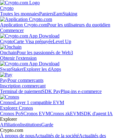
Crypto
Toutes les monnaies
Paniers
Earn
Staking
Application Crypto.com
Pour les utilisateurs du quotidien
Commencer
Crypto
Carte Visa prépayée
Level Up
Onchain
Pour les passionnés de Web3
Obtenir l'extension
Swap
Staker
Explorer les dApps
Pay
Pour commerçants
Inscription commerçant
Terminal de paiement
SDK Pay
Plug-ins e-commerce
Cronos
Layer 1 compatible EVM
Explorez Cronos
Cronos PoS
Cronos EVM
Cronos zkEVM
SDK d'agent IA
Explorer
Affiliation
Institutions
Garde
Crypto.com
À propos de nous
Actualités de la société
Actualités des