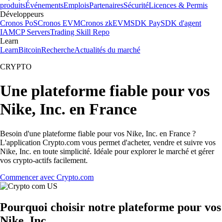
produits
Événements
Emplois
Partenaires
Sécurité
Licences & Permis
Développeurs
Cronos PoS
Cronos EVM
Cronos zkEVM
SDK Pay
SDK d'agent
IA
MCP Servers
Trading Skill Repo
Learn
Learn
Bitcoin
Recherche
Actualités du marché
CRYPTO
Une plateforme fiable pour vos
Nike, Inc. en France
Besoin d'une plateforme fiable pour vos Nike, Inc. en France ?
L'application Crypto.com vous permet d'acheter, vendre et suivre vos
Nike, Inc. en toute simplicité. Idéale pour explorer le marché et gérer
vos crypto-actifs facilement.
Commencer avec Crypto.com
Pourquoi choisir notre plateforme pour vos
Nike, Inc.