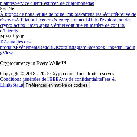
plaintes
Service client
Resumen de criptomonedas
Société
À propos de nous
Feuille de route
Emplois
Partenaires
Sécurité
Preuve de
réserves
Affiliation
Licences & enregistrements
Hub d'exploration des
crypto-actifs
Climat
Capital
Vérifier
Politique en matière de conflits
d’intérêts
Mises à jour
X
Actualités des
produits
Événements
Reddit
Discord
Instagram
Facebook
Linkedin
Tradin
gView
Cryptocurrency in Every Wallet™
Copyright © 2018 - 2026 Crypto.com. Tous droits réservés.
Conditions générales de l'EEE
Avis de confidentialité
Fees &
Limits
Statut
Préférences en matière de cookies