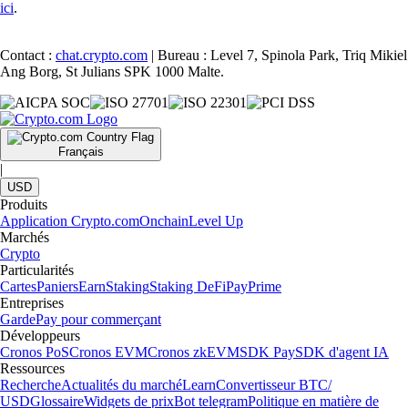
ici
.
Contact :
chat.crypto.com
| Bureau : Level 7, Spinola Park, Triq Mikiel
Ang Borg, St Julians SPK 1000 Malte.
Français
|
USD
Produits
Application Crypto.com
Onchain
Level Up
Marchés
Crypto
Particularités
Cartes
Paniers
Earn
Staking
Staking DeFi
Pay
Prime
Entreprises
Garde
Pay pour commerçant
Développeurs
Cronos PoS
Cronos EVM
Cronos zkEVM
SDK Pay
SDK d'agent IA
Ressources
Recherche
Actualités du marché
Learn
Convertisseur BTC/
USD
Glossaire
Widgets de prix
Bot telegram
Politique en matière de