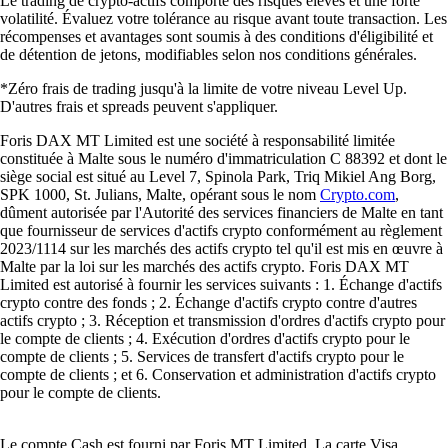
Le trading de crypto-actifs comporte des risques élevés et une forte
volatilité. Évaluez votre tolérance au risque avant toute transaction. Les
récompenses et avantages sont soumis à des conditions d'éligibilité et
de détention de jetons, modifiables selon nos conditions générales.
*Zéro frais de trading jusqu'à la limite de votre niveau Level Up.
D'autres frais et spreads peuvent s'appliquer.
Foris DAX MT Limited est une société à responsabilité limitée
constituée à Malte sous le numéro d'immatriculation C 88392 et dont le
siège social est situé au Level 7, Spinola Park, Triq Mikiel Ang Borg,
SPK 1000, St. Julians, Malte, opérant sous le nom
Crypto.com
,
dûment autorisée par l'Autorité des services financiers de Malte en tant
que fournisseur de services d'actifs crypto conformément au règlement
2023/1114 sur les marchés des actifs crypto tel qu'il est mis en œuvre à
Malte par la loi sur les marchés des actifs crypto. Foris DAX MT
Limited est autorisé à fournir les services suivants : 1. Échange d'actifs
crypto contre des fonds ; 2. Échange d'actifs crypto contre d'autres
actifs crypto ; 3. Réception et transmission d'ordres d'actifs crypto pour
le compte de clients ; 4. Exécution d'ordres d'actifs crypto pour le
compte de clients ; 5. Services de transfert d'actifs crypto pour le
compte de clients ; et 6. Conservation et administration d'actifs crypto
pour le compte de clients.
Le compte Cash est fourni par Foris MT Limited. La carte Visa