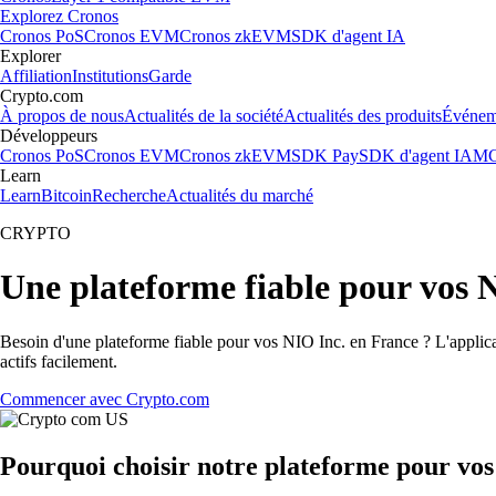
Explorez Cronos
Cronos PoS
Cronos EVM
Cronos zkEVM
SDK d'agent IA
Explorer
Affiliation
Institutions
Garde
Crypto.com
À propos de nous
Actualités de la société
Actualités des produits
Événem
Développeurs
Cronos PoS
Cronos EVM
Cronos zkEVM
SDK Pay
SDK d'agent IA
MC
Learn
Learn
Bitcoin
Recherche
Actualités du marché
CRYPTO
Une plateforme fiable pour vos 
Besoin d'une plateforme fiable pour vos NIO Inc. en France ? L'applica
actifs facilement.
Commencer avec Crypto.com
Pourquoi choisir notre plateforme pour vos