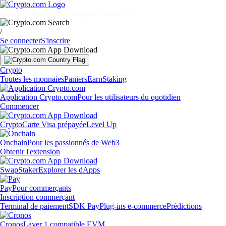
Marchés
Particuliers
Entreprises
Découvrir
/
Se connecter
S'inscrire
Crypto
Toutes les monnaies
Paniers
Earn
Staking
Application Crypto.com
Pour les utilisateurs du quotidien
Commencer
Crypto
Carte Visa prépayée
Level Up
Onchain
Pour les passionnés de Web3
Obtenir l'extension
Swap
Staker
Explorer les dApps
Pay
Pour commerçants
Inscription commerçant
Terminal de paiement
SDK Pay
Plug-ins e-commerce
Prédictions
Cronos
Layer 1 compatible EVM