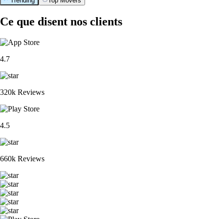
Trending
Top Movers
Ce que disent nos clients
4.7
320k Reviews
4.5
660k Reviews