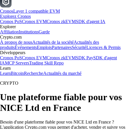
Cronos
Layer 1 compatible EVM
Explorez Cronos
Cronos PoS
Cronos EVM
Cronos zkEVM
SDK d'agent IA
Explorer
Affiliation
Institutions
Garde
Crypto.com
À propos de nous
Actualités de la société
Actualités des
produits
Événements
Emplois
Partenaires
Sécurité
Licences & Permis
Développeurs
Cronos PoS
Cronos EVM
Cronos zkEVM
SDK Pay
SDK d'agent
IA
MCP Servers
Trading Skill Repo
Learn
Learn
Bitcoin
Recherche
Actualités du marché
CRYPTO
Une plateforme fiable pour vos
NICE Ltd en France
Besoin d'une plateforme fiable pour vos NICE Ltd en France ?
L'application Crypto.com vous permet d'acheter, vendre et suivre vos