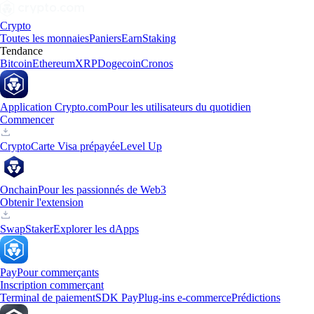
Crypto
Toutes les monnaies
Paniers
Earn
Staking
Tendance
Bitcoin
Ethereum
XRP
Dogecoin
Cronos
Application Crypto.com
Pour les utilisateurs du quotidien
Commencer
Crypto
Carte Visa prépayée
Level Up
Onchain
Pour les passionnés de Web3
Obtenir l'extension
Swap
Staker
Explorer les dApps
Pay
Pour commerçants
Inscription commerçant
Terminal de paiement
SDK Pay
Plug-ins e-commerce
Prédictions