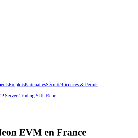
ents
Emplois
Partenaires
Sécurité
Licences & Permis
P Servers
Trading Skill Repo
 Neon EVM en France