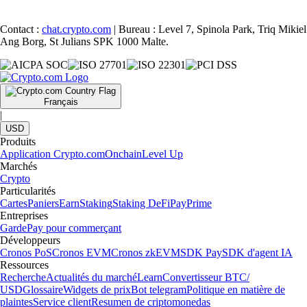
Contact :
chat.crypto.com
| Bureau : Level 7, Spinola Park, Triq Mikiel
Ang Borg, St Julians SPK 1000 Malte.
Français
|
USD
Produits
Application Crypto.com
Onchain
Level Up
Marchés
Crypto
Particularités
Cartes
Paniers
Earn
Staking
Staking DeFi
Pay
Prime
Entreprises
Garde
Pay pour commerçant
Développeurs
Cronos PoS
Cronos EVM
Cronos zkEVM
SDK Pay
SDK d'agent IA
Ressources
Recherche
Actualités du marché
Learn
Convertisseur BTC/
USD
Glossaire
Widgets de prix
Bot telegram
Politique en matière de
plaintes
Service client
Resumen de criptomonedas