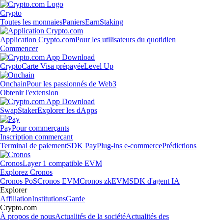
Crypto
Toutes les monnaies
Paniers
Earn
Staking
Application Crypto.com
Pour les utilisateurs du quotidien
Commencer
Crypto
Carte Visa prépayée
Level Up
Onchain
Pour les passionnés de Web3
Obtenir l'extension
Swap
Staker
Explorer les dApps
Pay
Pour commerçants
Inscription commerçant
Terminal de paiement
SDK Pay
Plug-ins e-commerce
Prédictions
Cronos
Layer 1 compatible EVM
Explorez Cronos
Cronos PoS
Cronos EVM
Cronos zkEVM
SDK d'agent IA
Explorer
Affiliation
Institutions
Garde
Crypto.com
À propos de nous
Actualités de la société
Actualités des