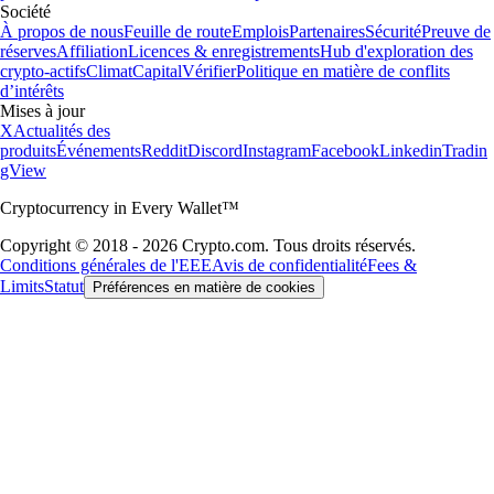
Société
À propos de nous
Feuille de route
Emplois
Partenaires
Sécurité
Preuve de
réserves
Affiliation
Licences & enregistrements
Hub d'exploration des
crypto-actifs
Climat
Capital
Vérifier
Politique en matière de conflits
d’intérêts
Mises à jour
X
Actualités des
produits
Événements
Reddit
Discord
Instagram
Facebook
Linkedin
Tradin
gView
Cryptocurrency in Every Wallet™
Copyright © 2018 - 2026 Crypto.com. Tous droits réservés.
Conditions générales de l'EEE
Avis de confidentialité
Fees &
Limits
Statut
Préférences en matière de cookies