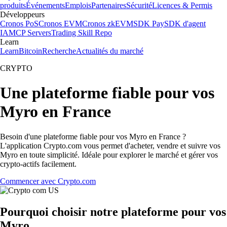
produits
Événements
Emplois
Partenaires
Sécurité
Licences & Permis
Développeurs
Cronos PoS
Cronos EVM
Cronos zkEVM
SDK Pay
SDK d'agent
IA
MCP Servers
Trading Skill Repo
Learn
Learn
Bitcoin
Recherche
Actualités du marché
CRYPTO
Une plateforme fiable pour vos
Myro en France
Besoin d'une plateforme fiable pour vos Myro en France ?
L'application Crypto.com vous permet d'acheter, vendre et suivre vos
Myro en toute simplicité. Idéale pour explorer le marché et gérer vos
crypto-actifs facilement.
Commencer avec Crypto.com
Pourquoi choisir notre plateforme pour vos
Myro