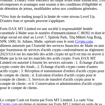
volatilité. Évaluez votre tolérance au risque avant toute transaction. Les
récompenses et avantages sont soumis à des conditions d'éligibilité et
de détention de jetons, modifiables selon nos conditions générales.
*Zéro frais de trading jusqu'à la limite de votre niveau Level Up.
D'autres frais et spreads peuvent s'appliquer.
Foris DAX MT Limited est une société à responsabilité limitée
constituée à Malte sous le numéro d'immatriculation C 88392 et dont le
siège social est situé au Level 7, Spinola Park, Triq Mikiel Ang Borg,
SPK 1000, St. Julians, Malte, opérant sous le nom
Crypto.com
,
dûment autorisée par l'Autorité des services financiers de Malte en tant
que fournisseur de services d'actifs crypto conformément au règlement
2023/1114 sur les marchés des actifs crypto tel qu'il est mis en œuvre à
Malte par la loi sur les marchés des actifs crypto. Foris DAX MT
Limited est autorisé à fournir les services suivants : 1. Échange d'actifs
crypto contre des fonds ; 2. Échange d'actifs crypto contre d'autres
actifs crypto ; 3. Réception et transmission d'ordres d'actifs crypto pour
le compte de clients ; 4. Exécution d'ordres d'actifs crypto pour le
compte de clients ; 5. Services de transfert d'actifs crypto pour le
compte de clients ; et 6. Conservation et administration d'actifs crypto
pour le compte de clients.
Le compte Cash est fourni par Foris MT Limited. La carte Visa
Crypto.com
est émise et promue par Foris MT Limited en vertu de sa