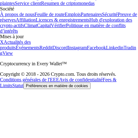
plaintes
Service client
Resumen de criptomonedas
Société
À propos de nous
Feuille de route
Emplois
Partenaires
Sécurité
Preuve de
réserves
Affiliation
Licences & enregistrements
Hub d'exploration des
crypto-actifs
Climat
Capital
Vérifier
Politique en matière de conflits
d’intérêts
Mises à jour
X
Actualités des
produits
Événements
Reddit
Discord
Instagram
Facebook
Linkedin
Tradin
gView
Cryptocurrency in Every Wallet™
Copyright © 2018 - 2026 Crypto.com. Tous droits réservés.
Conditions générales de l'EEE
Avis de confidentialité
Fees &
Limits
Statut
Préférences en matière de cookies