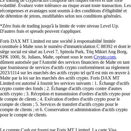
Le trading de crypto-actifs comporte des risques élevés et une forte
volatilité. Évaluez votre tolérance au risque avant toute transaction. Les
récompenses et avantages sont soumis à des conditions d'éligibilité et
de détention de jetons, modifiables selon nos conditions générales.
*Zéro frais de trading jusqu'à la limite de votre niveau Level Up.
D'autres frais et spreads peuvent s'appliquer.
Foris DAX MT Limited est une société à responsabilité limitée
constituée à Malte sous le numéro d'immatriculation C 88392 et dont le
siège social est situé au Level 7, Spinola Park, Triq Mikiel Ang Borg,
SPK 1000, St. Julians, Malte, opérant sous le nom
Crypto.com
,
dûment autorisée par l'Autorité des services financiers de Malte en tant
que fournisseur de services d'actifs crypto conformément au règlement
2023/1114 sur les marchés des actifs crypto tel qu'il est mis en œuvre à
Malte par la loi sur les marchés des actifs crypto. Foris DAX MT
Limited est autorisé à fournir les services suivants : 1. Échange d'actifs
crypto contre des fonds ; 2. Échange d'actifs crypto contre d'autres
actifs crypto ; 3. Réception et transmission d'ordres d'actifs crypto pour
le compte de clients ; 4. Exécution d'ordres d'actifs crypto pour le
compte de clients ; 5. Services de transfert d'actifs crypto pour le
compte de clients ; et 6. Conservation et administration d'actifs crypto
pour le compte de clients.
Le compte Cash est fourni par Foris MT Limited. La carte Visa