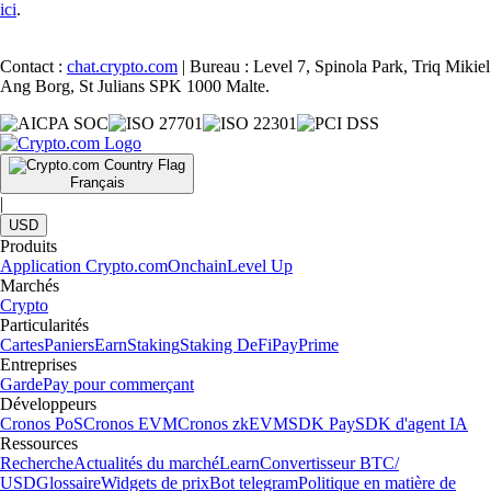
ici
.
Contact :
chat.crypto.com
| Bureau : Level 7, Spinola Park, Triq Mikiel
Ang Borg, St Julians SPK 1000 Malte.
Français
|
USD
Produits
Application Crypto.com
Onchain
Level Up
Marchés
Crypto
Particularités
Cartes
Paniers
Earn
Staking
Staking DeFi
Pay
Prime
Entreprises
Garde
Pay pour commerçant
Développeurs
Cronos PoS
Cronos EVM
Cronos zkEVM
SDK Pay
SDK d'agent IA
Ressources
Recherche
Actualités du marché
Learn
Convertisseur BTC/
USD
Glossaire
Widgets de prix
Bot telegram
Politique en matière de