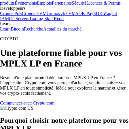
produits
Événements
Emplois
Partenaires
Sécurité
Licences & Permis
Développeurs
Cronos PoS
Cronos EVM
Cronos zkEVM
SDK Pay
SDK d'agent
IA
MCP Servers
Trading Skill Repo
Learn
Learn
Bitcoin
Recherche
Actualités du marché
CRYPTO
Une plateforme fiable pour vos
MPLX LP en France
Besoin d'une plateforme fiable pour vos MPLX LP en France ?
L'application Crypto.com vous permet d'acheter, vendre et suivre vos
MPLX LP en toute simplicité. Idéale pour explorer le marché et gérer
vos crypto-actifs facilement.
Commencer avec Crypto.com
Pourquoi choisir notre plateforme pour vos
MPLX LP