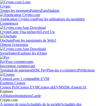
Crypto
Toutes les monnaies
Paniers
Earn
Staking
Application Crypto.com
Pour les utilisateurs du quotidien
Commencer
Crypto
Carte Visa prépayée
Level Up
Onchain
Pour les passionnés de Web3
Obtenir l'extension
Swap
Staker
Explorer les dApps
Pay
Pour commerçants
Inscription commerçant
Terminal de paiement
SDK Pay
Plug-ins e-commerce
Prédictions
Cronos
Layer 1 compatible EVM
Explorez Cronos
Cronos PoS
Cronos EVM
Cronos zkEVM
SDK d'agent IA
Explorer
Affiliation
Institutions
Garde
Crypto.com
À propos de nous
Actualités de la société
Actualités des