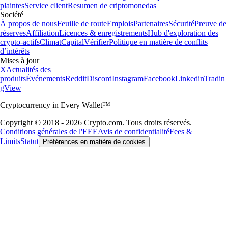
plaintes
Service client
Resumen de criptomonedas
Société
À propos de nous
Feuille de route
Emplois
Partenaires
Sécurité
Preuve de
réserves
Affiliation
Licences & enregistrements
Hub d'exploration des
crypto-actifs
Climat
Capital
Vérifier
Politique en matière de conflits
d’intérêts
Mises à jour
X
Actualités des
produits
Événements
Reddit
Discord
Instagram
Facebook
Linkedin
Tradin
gView
Cryptocurrency in Every Wallet™
Copyright © 2018 - 2026 Crypto.com. Tous droits réservés.
Conditions générales de l'EEE
Avis de confidentialité
Fees &
Limits
Statut
Préférences en matière de cookies