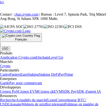
ici
.
Contact :
chat.crypto.com
| Bureau : Level 7, Spinola Park, Triq Mikiel
Ang Borg, St Julians SPK 1000 Malte.
Français
|
USD
Produits
Application Crypto.com
Onchain
Level Up
Marchés
Crypto
Particularités
Cartes
Paniers
Earn
Staking
Staking DeFi
Pay
Prime
Entreprises
Garde
Pay pour commerçant
Développeurs
Cronos PoS
Cronos EVM
Cronos zkEVM
SDK Pay
SDK d'agent IA
Ressources
Recherche
Actualités du marché
Learn
Convertisseur BTC/
USD
Glossaire
Widgets de prix
Bot telegram
Politique en matière de