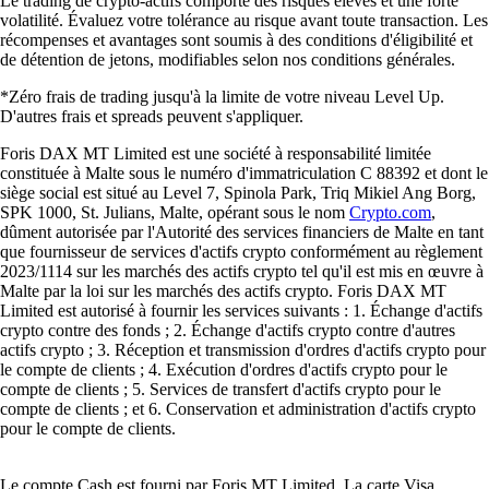
Le trading de crypto-actifs comporte des risques élevés et une forte
volatilité. Évaluez votre tolérance au risque avant toute transaction. Les
récompenses et avantages sont soumis à des conditions d'éligibilité et
de détention de jetons, modifiables selon nos conditions générales.
*Zéro frais de trading jusqu'à la limite de votre niveau Level Up.
D'autres frais et spreads peuvent s'appliquer.
Foris DAX MT Limited est une société à responsabilité limitée
constituée à Malte sous le numéro d'immatriculation C 88392 et dont le
siège social est situé au Level 7, Spinola Park, Triq Mikiel Ang Borg,
SPK 1000, St. Julians, Malte, opérant sous le nom
Crypto.com
,
dûment autorisée par l'Autorité des services financiers de Malte en tant
que fournisseur de services d'actifs crypto conformément au règlement
2023/1114 sur les marchés des actifs crypto tel qu'il est mis en œuvre à
Malte par la loi sur les marchés des actifs crypto. Foris DAX MT
Limited est autorisé à fournir les services suivants : 1. Échange d'actifs
crypto contre des fonds ; 2. Échange d'actifs crypto contre d'autres
actifs crypto ; 3. Réception et transmission d'ordres d'actifs crypto pour
le compte de clients ; 4. Exécution d'ordres d'actifs crypto pour le
compte de clients ; 5. Services de transfert d'actifs crypto pour le
compte de clients ; et 6. Conservation et administration d'actifs crypto
pour le compte de clients.
Le compte Cash est fourni par Foris MT Limited. La carte Visa