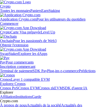
Crypto
Toutes les monnaies
Paniers
Earn
Staking
Application Crypto.com
Pour les utilisateurs du quotidien
Commencer
Crypto
Carte Visa prépayée
Level Up
Onchain
Pour les passionnés de Web3
Obtenir l'extension
Swap
Staker
Explorer les dApps
Pay
Pour commerçants
Inscription commerçant
Terminal de paiement
SDK Pay
Plug-ins e-commerce
Prédictions
Cronos
Layer 1 compatible EVM
Explorez Cronos
Cronos PoS
Cronos EVM
Cronos zkEVM
SDK d'agent IA
Explorer
Affiliation
Institutions
Garde
Crypto.com
À propos de nous
Actualités de la société
Actualités des