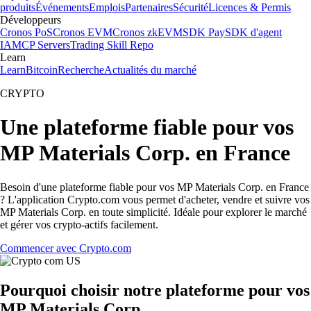
produits
Événements
Emplois
Partenaires
Sécurité
Licences & Permis
Développeurs
Cronos PoS
Cronos EVM
Cronos zkEVM
SDK Pay
SDK d'agent
IA
MCP Servers
Trading Skill Repo
Learn
Learn
Bitcoin
Recherche
Actualités du marché
CRYPTO
Une plateforme fiable pour vos
MP Materials Corp. en France
Besoin d'une plateforme fiable pour vos MP Materials Corp. en France
? L'application Crypto.com vous permet d'acheter, vendre et suivre vos
MP Materials Corp. en toute simplicité. Idéale pour explorer le marché
et gérer vos crypto-actifs facilement.
Commencer avec Crypto.com
Pourquoi choisir notre plateforme pour vos
MP Materials Corp.