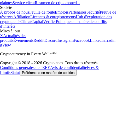
plaintes
Service client
Resumen de criptomonedas
Société
À propos de nous
Feuille de route
Emplois
Partenaires
Sécurité
Preuve de
réserves
Affiliation
Licences & enregistrements
Hub d'exploration des
crypto-actifs
Climat
Capital
Vérifier
Politique en matière de conflits
d’intérêts
Mises à jour
X
Actualités des
produits
Événements
Reddit
Discord
Instagram
Facebook
Linkedin
Tradin
gView
Cryptocurrency in Every Wallet™
Copyright © 2018 - 2026 Crypto.com. Tous droits réservés.
Conditions générales de l'EEE
Avis de confidentialité
Fees &
Limits
Statut
Préférences en matière de cookies