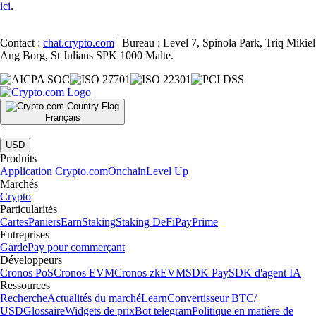
ici
.
Contact :
chat.crypto.com
| Bureau : Level 7, Spinola Park, Triq Mikiel
Ang Borg, St Julians SPK 1000 Malte.
Français
|
USD
Produits
Application Crypto.com
Onchain
Level Up
Marchés
Crypto
Particularités
Cartes
Paniers
Earn
Staking
Staking DeFi
Pay
Prime
Entreprises
Garde
Pay pour commerçant
Développeurs
Cronos PoS
Cronos EVM
Cronos zkEVM
SDK Pay
SDK d'agent IA
Ressources
Recherche
Actualités du marché
Learn
Convertisseur BTC/
USD
Glossaire
Widgets de prix
Bot telegram
Politique en matière de