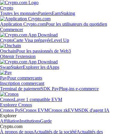
Crypto
Toutes les monnaies
Paniers
Earn
Staking
Application Crypto.com
Pour les utilisateurs du quotidien
Commencer
Crypto
Carte Visa prépayée
Level Up
Onchain
Pour les passionnés de Web3
Obtenir l'extension
Swap
Staker
Explorer les dApps
Pay
Pour commerçants
Inscription commerçant
Terminal de paiement
SDK Pay
Plug-ins e-commerce
Cronos
Layer 1 compatible EVM
Explorez Cronos
Cronos PoS
Cronos EVM
Cronos zkEVM
SDK d'agent IA
Explorer
Affiliation
Institutions
Garde
Crypto.com
À propos de nous
Actualités de la société
Actualités des