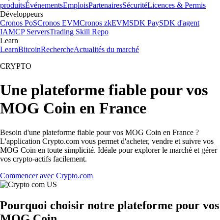
produits
Événements
Emplois
Partenaires
Sécurité
Licences & Permis
Développeurs
Cronos PoS
Cronos EVM
Cronos zkEVM
SDK Pay
SDK d'agent
IA
MCP Servers
Trading Skill Repo
Learn
Learn
Bitcoin
Recherche
Actualités du marché
CRYPTO
Une plateforme fiable pour vos
MOG Coin en France
Besoin d'une plateforme fiable pour vos MOG Coin en France ?
L'application Crypto.com vous permet d'acheter, vendre et suivre vos
MOG Coin en toute simplicité. Idéale pour explorer le marché et gérer
vos crypto-actifs facilement.
Commencer avec Crypto.com
Pourquoi choisir notre plateforme pour vos
MOG Coin