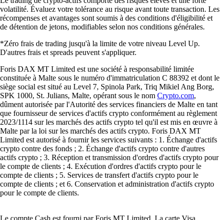
Le trading de crypto-actifs comporte des risques élevés et une forte
volatilité. Évaluez votre tolérance au risque avant toute transaction. Les
récompenses et avantages sont soumis à des conditions d'éligibilité et
de détention de jetons, modifiables selon nos conditions générales.
*Zéro frais de trading jusqu'à la limite de votre niveau Level Up.
D'autres frais et spreads peuvent s'appliquer.
Foris DAX MT Limited est une société à responsabilité limitée
constituée à Malte sous le numéro d'immatriculation C 88392 et dont le
siège social est situé au Level 7, Spinola Park, Triq Mikiel Ang Borg,
SPK 1000, St. Julians, Malte, opérant sous le nom
Crypto.com
,
dûment autorisée par l'Autorité des services financiers de Malte en tant
que fournisseur de services d'actifs crypto conformément au règlement
2023/1114 sur les marchés des actifs crypto tel qu'il est mis en œuvre à
Malte par la loi sur les marchés des actifs crypto. Foris DAX MT
Limited est autorisé à fournir les services suivants : 1. Échange d'actifs
crypto contre des fonds ; 2. Échange d'actifs crypto contre d'autres
actifs crypto ; 3. Réception et transmission d'ordres d'actifs crypto pour
le compte de clients ; 4. Exécution d'ordres d'actifs crypto pour le
compte de clients ; 5. Services de transfert d'actifs crypto pour le
compte de clients ; et 6. Conservation et administration d'actifs crypto
pour le compte de clients.
Le compte Cash est fourni par Foris MT Limited. La carte Visa