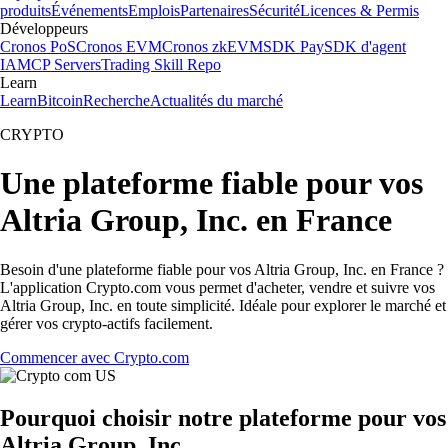
produits
Événements
Emplois
Partenaires
Sécurité
Licences & Permis
Développeurs
Cronos PoS
Cronos EVM
Cronos zkEVM
SDK Pay
SDK d'agent
IA
MCP Servers
Trading Skill Repo
Learn
Learn
Bitcoin
Recherche
Actualités du marché
CRYPTO
Une plateforme fiable pour vos
Altria Group, Inc. en France
Besoin d'une plateforme fiable pour vos Altria Group, Inc. en France ?
L'application Crypto.com vous permet d'acheter, vendre et suivre vos
Altria Group, Inc. en toute simplicité. Idéale pour explorer le marché et
gérer vos crypto-actifs facilement.
Commencer avec Crypto.com
Pourquoi choisir notre plateforme pour vos
Altria Group, Inc.