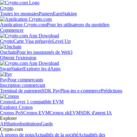
Crypto
Toutes les monnaies
Paniers
Earn
Staking
Application Crypto.com
Pour les utilisateurs du quotidien
Commencer
Crypto
Carte Visa prépayée
Level Up
Onchain
Pour les passionnés de Web3
Obtenir l'extension
Swap
Staker
Explorer les dApps
Pay
Pour commerçants
Inscription commerçant
Terminal de paiement
SDK Pay
Plug-ins e-commerce
Prédictions
Cronos
Layer 1 compatible EVM
Explorez Cronos
Cronos PoS
Cronos EVM
Cronos zkEVM
SDK d'agent IA
Explorer
Affiliation
Institutions
Garde
Crypto.com
À propos de nous
Actualités de la société
Actualités des