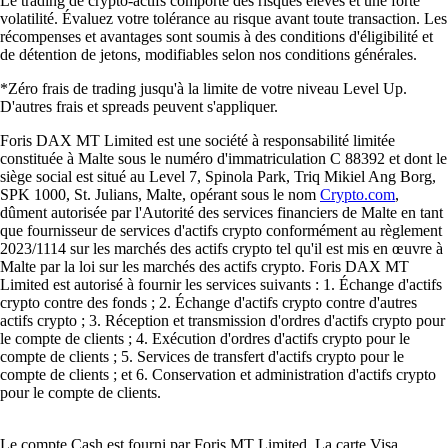
Le trading de crypto-actifs comporte des risques élevés et une forte
volatilité. Évaluez votre tolérance au risque avant toute transaction. Les
récompenses et avantages sont soumis à des conditions d'éligibilité et
de détention de jetons, modifiables selon nos conditions générales.
*Zéro frais de trading jusqu'à la limite de votre niveau Level Up.
D'autres frais et spreads peuvent s'appliquer.
Foris DAX MT Limited est une société à responsabilité limitée
constituée à Malte sous le numéro d'immatriculation C 88392 et dont le
siège social est situé au Level 7, Spinola Park, Triq Mikiel Ang Borg,
SPK 1000, St. Julians, Malte, opérant sous le nom
Crypto.com
,
dûment autorisée par l'Autorité des services financiers de Malte en tant
que fournisseur de services d'actifs crypto conformément au règlement
2023/1114 sur les marchés des actifs crypto tel qu'il est mis en œuvre à
Malte par la loi sur les marchés des actifs crypto. Foris DAX MT
Limited est autorisé à fournir les services suivants : 1. Échange d'actifs
crypto contre des fonds ; 2. Échange d'actifs crypto contre d'autres
actifs crypto ; 3. Réception et transmission d'ordres d'actifs crypto pour
le compte de clients ; 4. Exécution d'ordres d'actifs crypto pour le
compte de clients ; 5. Services de transfert d'actifs crypto pour le
compte de clients ; et 6. Conservation et administration d'actifs crypto
pour le compte de clients.
Le compte Cash est fourni par Foris MT Limited. La carte Visa