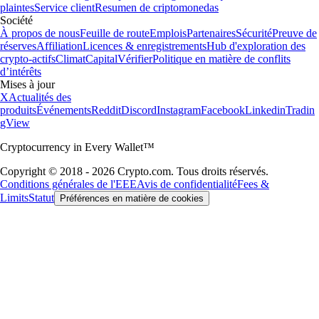
plaintes
Service client
Resumen de criptomonedas
Société
À propos de nous
Feuille de route
Emplois
Partenaires
Sécurité
Preuve de
réserves
Affiliation
Licences & enregistrements
Hub d'exploration des
crypto-actifs
Climat
Capital
Vérifier
Politique en matière de conflits
d’intérêts
Mises à jour
X
Actualités des
produits
Événements
Reddit
Discord
Instagram
Facebook
Linkedin
Tradin
gView
Cryptocurrency in Every Wallet™
Copyright © 2018 - 2026 Crypto.com. Tous droits réservés.
Conditions générales de l'EEE
Avis de confidentialité
Fees &
Limits
Statut
Préférences en matière de cookies