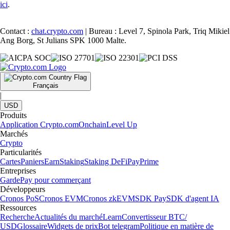
ici
.
Contact :
chat.crypto.com
| Bureau : Level 7, Spinola Park, Triq Mikiel
Ang Borg, St Julians SPK 1000 Malte.
Français
|
USD
Produits
Application Crypto.com
Onchain
Level Up
Marchés
Crypto
Particularités
Cartes
Paniers
Earn
Staking
Staking DeFi
Pay
Prime
Entreprises
Garde
Pay pour commerçant
Développeurs
Cronos PoS
Cronos EVM
Cronos zkEVM
SDK Pay
SDK d'agent IA
Ressources
Recherche
Actualités du marché
Learn
Convertisseur BTC/
USD
Glossaire
Widgets de prix
Bot telegram
Politique en matière de