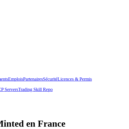
ents
Emplois
Partenaires
Sécurité
Licences & Permis
P Servers
Trading Skill Repo
Minted en France