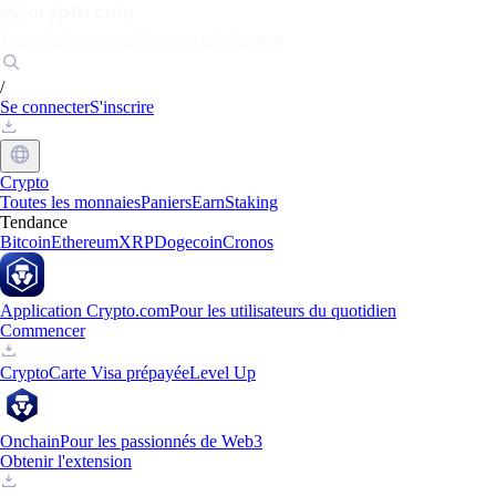
Marchés
Particuliers
Entreprises
Découvrir
/
Se connecter
S'inscrire
Crypto
Toutes les monnaies
Paniers
Earn
Staking
Tendance
Bitcoin
Ethereum
XRP
Dogecoin
Cronos
Application Crypto.com
Pour les utilisateurs du quotidien
Commencer
Crypto
Carte Visa prépayée
Level Up
Onchain
Pour les passionnés de Web3
Obtenir l'extension