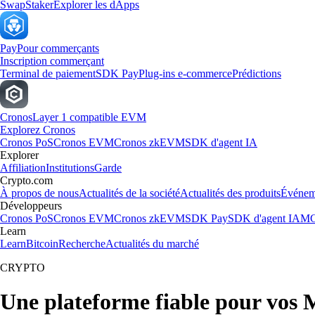
Swap
Staker
Explorer les dApps
Pay
Pour commerçants
Inscription commerçant
Terminal de paiement
SDK Pay
Plug-ins e-commerce
Prédictions
Cronos
Layer 1 compatible EVM
Explorez Cronos
Cronos PoS
Cronos EVM
Cronos zkEVM
SDK d'agent IA
Explorer
Affiliation
Institutions
Garde
Crypto.com
À propos de nous
Actualités de la société
Actualités des produits
Événem
Développeurs
Cronos PoS
Cronos EVM
Cronos zkEVM
SDK Pay
SDK d'agent IA
MC
Learn
Learn
Bitcoin
Recherche
Actualités du marché
CRYPTO
Une plateforme fiable pour vos 