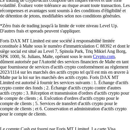
Le trading de crypto-actifs comporte des risques élevés et une forte
volatilité. Évaluez votre tolérance au risque avant toute transaction. Les
récompenses et avantages sont soumis à des conditions d'éligibilité et
de détention de jetons, modifiables selon nos conditions générales.
*Zéro frais de trading jusqu'à la limite de votre niveau Level Up.
D'autres frais et spreads peuvent s'appliquer.
Foris DAX MT Limited est une société à responsabilité limitée
constituée à Malte sous le numéro d'immatriculation C 88392 et dont le
siège social est situé au Level 7, Spinola Park, Triq Mikiel Ang Borg,
SPK 1000, St. Julians, Malte, opérant sous le nom
Crypto.com
,
dûment autorisée par l'Autorité des services financiers de Malte en tant
que fournisseur de services d'actifs crypto conformément au règlement
2023/1114 sur les marchés des actifs crypto tel qu'il est mis en œuvre à
Malte par la loi sur les marchés des actifs crypto. Foris DAX MT
Limited est autorisé à fournir les services suivants : 1. Échange d'actifs
crypto contre des fonds ; 2. Échange d'actifs crypto contre d'autres
actifs crypto ; 3. Réception et transmission d'ordres d'actifs crypto pour
le compte de clients ; 4. Exécution d'ordres d'actifs crypto pour le
compte de clients ; 5. Services de transfert d'actifs crypto pour le
compte de clients ; et 6. Conservation et administration d'actifs crypto
pour le compte de clients.
Le compte Cash est fourni par Foris MT Limited. La carte Visa