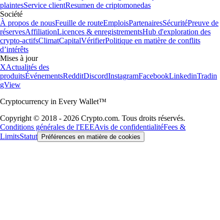
plaintes
Service client
Resumen de criptomonedas
Société
À propos de nous
Feuille de route
Emplois
Partenaires
Sécurité
Preuve de
réserves
Affiliation
Licences & enregistrements
Hub d'exploration des
crypto-actifs
Climat
Capital
Vérifier
Politique en matière de conflits
d’intérêts
Mises à jour
X
Actualités des
produits
Événements
Reddit
Discord
Instagram
Facebook
Linkedin
Tradin
gView
Cryptocurrency in Every Wallet™
Copyright © 2018 - 2026 Crypto.com. Tous droits réservés.
Conditions générales de l'EEE
Avis de confidentialité
Fees &
Limits
Statut
Préférences en matière de cookies