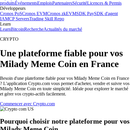
produits
Événements
Emplois
Partenaires
Sécurité
Licences & Permis
Développeurs
Cronos PoS
Cronos EVM
Cronos zkEVM
SDK Pay
SDK d'agent
IA
MCP Servers
Trading Skill Repo
Learn
Learn
Bitcoin
Recherche
Actualités du marché
CRYPTO
Une plateforme fiable pour vos
Milady Meme Coin en France
Besoin d'une plateforme fiable pour vos Milady Meme Coin en France
? L'application Crypto.com vous permet d'acheter, vendre et suivre vos
Milady Meme Coin en toute simplicité. Idéale pour explorer le marché
et gérer vos crypto-actifs facilement.
Commencer avec Crypto.com
Pourquoi choisir notre plateforme pour vos
Milady Meme Coin