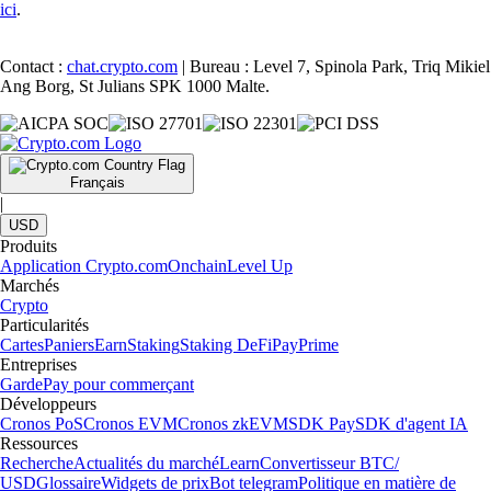
ici
.
Contact :
chat.crypto.com
| Bureau : Level 7, Spinola Park, Triq Mikiel
Ang Borg, St Julians SPK 1000 Malte.
Français
|
USD
Produits
Application Crypto.com
Onchain
Level Up
Marchés
Crypto
Particularités
Cartes
Paniers
Earn
Staking
Staking DeFi
Pay
Prime
Entreprises
Garde
Pay pour commerçant
Développeurs
Cronos PoS
Cronos EVM
Cronos zkEVM
SDK Pay
SDK d'agent IA
Ressources
Recherche
Actualités du marché
Learn
Convertisseur BTC/
USD
Glossaire
Widgets de prix
Bot telegram
Politique en matière de