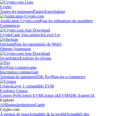
Crypto
Toutes les monnaies
Paniers
Earn
Staking
Application Crypto.com
Pour les utilisateurs du quotidien
Commencer
Crypto
Carte Visa prépayée
Level Up
Onchain
Pour les passionnés de Web3
Obtenir l'extension
Swap
Staker
Explorer les dApps
Pay
Pour commerçants
Inscription commerçant
Terminal de paiement
SDK Pay
Plug-ins e-commerce
Cronos
Layer 1 compatible EVM
Explorez Cronos
Cronos PoS
Cronos EVM
Cronos zkEVM
SDK d'agent IA
Explorer
Affiliation
Institutions
Garde
Crypto.com
À propos de nous
Actualités de la société
Actualités des