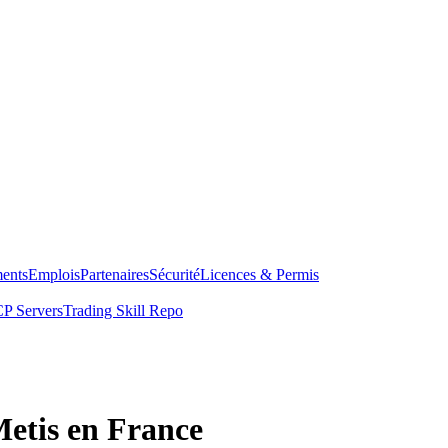
ents
Emplois
Partenaires
Sécurité
Licences & Permis
P Servers
Trading Skill Repo
Metis en France