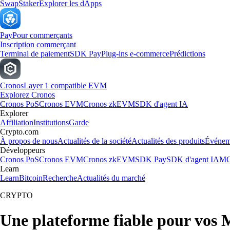
Swap
Staker
Explorer les dApps
Pay
Pour commerçants
Inscription commerçant
Terminal de paiement
SDK Pay
Plug-ins e-commerce
Prédictions
Cronos
Layer 1 compatible EVM
Explorez Cronos
Cronos PoS
Cronos EVM
Cronos zkEVM
SDK d'agent IA
Explorer
Affiliation
Institutions
Garde
Crypto.com
À propos de nous
Actualités de la société
Actualités des produits
Événem
Développeurs
Cronos PoS
Cronos EVM
Cronos zkEVM
SDK Pay
SDK d'agent IA
MC
Learn
Learn
Bitcoin
Recherche
Actualités du marché
CRYPTO
Une plateforme fiable pour vos 