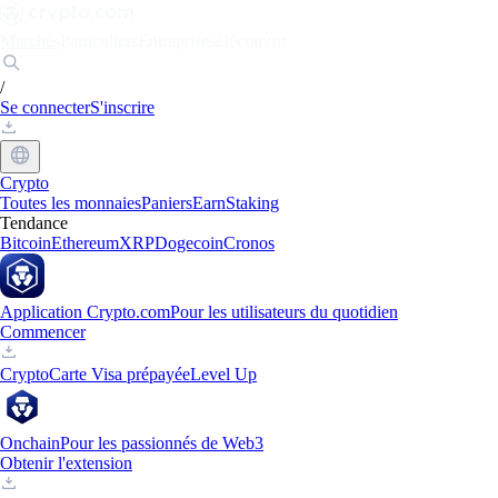
Marchés
Particuliers
Entreprises
Découvrir
/
Se connecter
S'inscrire
Crypto
Toutes les monnaies
Paniers
Earn
Staking
Tendance
Bitcoin
Ethereum
XRP
Dogecoin
Cronos
Application Crypto.com
Pour les utilisateurs du quotidien
Commencer
Crypto
Carte Visa prépayée
Level Up
Onchain
Pour les passionnés de Web3
Obtenir l'extension