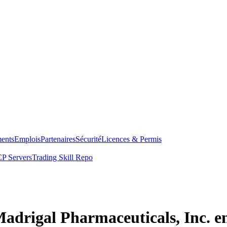
ents
Emplois
Partenaires
Sécurité
Licences & Permis
P Servers
Trading Skill Repo
Madrigal Pharmaceuticals, Inc. e