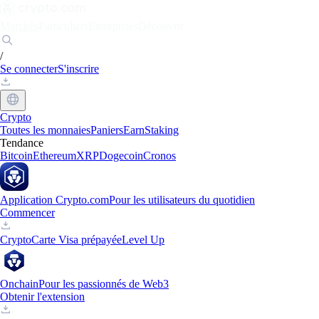
Marchés
Particuliers
Entreprises
Découvrir
/
Se connecter
S'inscrire
Crypto
Toutes les monnaies
Paniers
Earn
Staking
Tendance
Bitcoin
Ethereum
XRP
Dogecoin
Cronos
Application Crypto.com
Pour les utilisateurs du quotidien
Commencer
Crypto
Carte Visa prépayée
Level Up
Onchain
Pour les passionnés de Web3
Obtenir l'extension