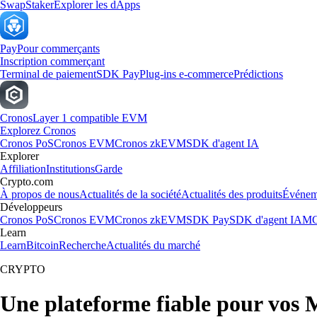
Swap
Staker
Explorer les dApps
Pay
Pour commerçants
Inscription commerçant
Terminal de paiement
SDK Pay
Plug-ins e-commerce
Prédictions
Cronos
Layer 1 compatible EVM
Explorez Cronos
Cronos PoS
Cronos EVM
Cronos zkEVM
SDK d'agent IA
Explorer
Affiliation
Institutions
Garde
Crypto.com
À propos de nous
Actualités de la société
Actualités des produits
Événem
Développeurs
Cronos PoS
Cronos EVM
Cronos zkEVM
SDK Pay
SDK d'agent IA
MC
Learn
Learn
Bitcoin
Recherche
Actualités du marché
CRYPTO
Une plateforme fiable pour vos 