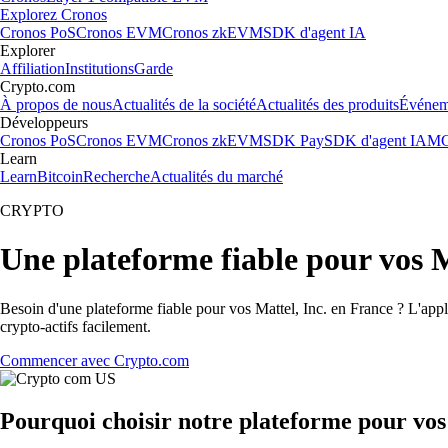
Explorez Cronos
Cronos PoS
Cronos EVM
Cronos zkEVM
SDK d'agent IA
Explorer
Affiliation
Institutions
Garde
Crypto.com
À propos de nous
Actualités de la société
Actualités des produits
Événem
Développeurs
Cronos PoS
Cronos EVM
Cronos zkEVM
SDK Pay
SDK d'agent IA
MC
Learn
Learn
Bitcoin
Recherche
Actualités du marché
CRYPTO
Une plateforme fiable pour vos M
Besoin d'une plateforme fiable pour vos Mattel, Inc. en France ? L'appl
crypto-actifs facilement.
Commencer avec Crypto.com
Pourquoi choisir notre plateforme pour vos 