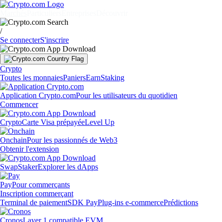
Marchés
Particuliers
Entreprises
Découvrir
/
Se connecter
S'inscrire
Crypto
Toutes les monnaies
Paniers
Earn
Staking
Application Crypto.com
Pour les utilisateurs du quotidien
Commencer
Crypto
Carte Visa prépayée
Level Up
Onchain
Pour les passionnés de Web3
Obtenir l'extension
Swap
Staker
Explorer les dApps
Pay
Pour commerçants
Inscription commerçant
Terminal de paiement
SDK Pay
Plug-ins e-commerce
Prédictions
Cronos
Layer 1 compatible EVM