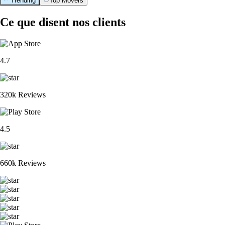
Trending
Top Movers
Ce que disent nos clients
4.7
320k Reviews
4.5
660k Reviews