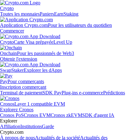
Crypto
Toutes les monnaies
Paniers
Earn
Staking
Application Crypto.com
Pour les utilisateurs du quotidien
Commencer
Crypto
Carte Visa prépayée
Level Up
Onchain
Pour les passionnés de Web3
Obtenir l'extension
Swap
Staker
Explorer les dApps
Pay
Pour commerçants
Inscription commerçant
Terminal de paiement
SDK Pay
Plug-ins e-commerce
Prédictions
Cronos
Layer 1 compatible EVM
Explorez Cronos
Cronos PoS
Cronos EVM
Cronos zkEVM
SDK d'agent IA
Explorer
Affiliation
Institutions
Garde
Crypto.com
À propos de nous
Actualités de la société
Actualités des