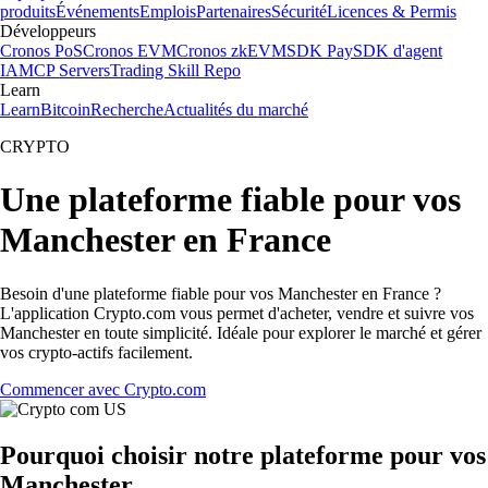
produits
Événements
Emplois
Partenaires
Sécurité
Licences & Permis
Développeurs
Cronos PoS
Cronos EVM
Cronos zkEVM
SDK Pay
SDK d'agent
IA
MCP Servers
Trading Skill Repo
Learn
Learn
Bitcoin
Recherche
Actualités du marché
CRYPTO
Une plateforme fiable pour vos
Manchester en France
Besoin d'une plateforme fiable pour vos Manchester en France ?
L'application Crypto.com vous permet d'acheter, vendre et suivre vos
Manchester en toute simplicité. Idéale pour explorer le marché et gérer
vos crypto-actifs facilement.
Commencer avec Crypto.com
Pourquoi choisir notre plateforme pour vos
Manchester