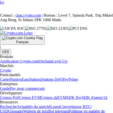
ici
.
Contact :
chat.crypto.com
| Bureau : Level 7, Spinola Park, Triq Mikiel
Ang Borg, St Julians SPK 1000 Malte.
Français
|
USD
Produits
Application Crypto.com
Onchain
Level Up
Marchés
Crypto
Particularités
Cartes
Paniers
Earn
Staking
Staking DeFi
Pay
Prime
Entreprises
Garde
Pay pour commerçant
Développeurs
Cronos PoS
Cronos EVM
Cronos zkEVM
SDK Pay
SDK d'agent IA
Ressources
Recherche
Actualités du marché
Learn
Convertisseur BTC/
USD
Glossaire
Widgets de prix
Bot telegram
Politique en matière de