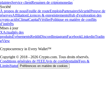
plaintes
Service client
Resumen de criptomonedas
Société
À propos de nous
Feuille de route
Emplois
Partenaires
Sécurité
Preuve de
réserves
Affiliation
Licences & enregistrements
Hub d'exploration des
crypto-actifs
Climat
Capital
Vérifier
Politique en matière de conflits
d’intérêts
Mises à jour
X
Actualités des
produits
Événements
Reddit
Discord
Instagram
Facebook
Linkedin
Tradin
gView
Cryptocurrency in Every Wallet™
Copyright © 2018 - 2026 Crypto.com. Tous droits réservés.
Conditions générales de l'EEE
Avis de confidentialité
Fees &
Limits
Statut
Préférences en matière de cookies