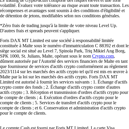
Le trading de crypto-actifs comporte des risques élevés et une forte
volatilité. Évaluez votre tolérance au risque avant toute transaction. Les
récompenses et avantages sont soumis à des conditions d'éligibilité et
de détention de jetons, modifiables selon nos conditions générales.
*Zéro frais de trading jusqu'à la limite de votre niveau Level Up.
D'autres frais et spreads peuvent s'appliquer.
Foris DAX MT Limited est une société à responsabilité limitée
constituée à Malte sous le numéro d'immatriculation C 88392 et dont le
siège social est situé au Level 7, Spinola Park, Triq Mikiel Ang Borg,
SPK 1000, St. Julians, Malte, opérant sous le nom
Crypto.com
,
dûment autorisée par l'Autorité des services financiers de Malte en tant
que fournisseur de services d'actifs crypto conformément au règlement
2023/1114 sur les marchés des actifs crypto tel qu'il est mis en œuvre à
Malte par la loi sur les marchés des actifs crypto. Foris DAX MT
Limited est autorisé à fournir les services suivants : 1. Échange d'actifs
crypto contre des fonds ; 2. Échange d'actifs crypto contre d'autres
actifs crypto ; 3. Réception et transmission d'ordres d'actifs crypto pour
le compte de clients ; 4. Exécution d'ordres d'actifs crypto pour le
compte de clients ; 5. Services de transfert d'actifs crypto pour le
compte de clients ; et 6. Conservation et administration d'actifs crypto
pour le compte de clients.
Le compte Cash est fourni par Foris MT Limited. La carte Visa