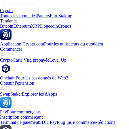
Crypto
Toutes les monnaies
Paniers
Earn
Staking
Tendance
Bitcoin
Ethereum
XRP
Dogecoin
Cronos
Application Crypto.com
Pour les utilisateurs du quotidien
Commencer
Crypto
Carte Visa prépayée
Level Up
Onchain
Pour les passionnés de Web3
Obtenir l'extension
Swap
Staker
Explorer les dApps
Pay
Pour commerçants
Inscription commerçant
Terminal de paiement
SDK Pay
Plug-ins e-commerce
Prédictions