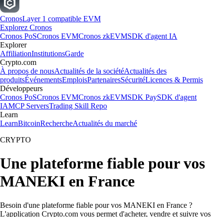
Cronos
Layer 1 compatible EVM
Explorez Cronos
Cronos PoS
Cronos EVM
Cronos zkEVM
SDK d'agent IA
Explorer
Affiliation
Institutions
Garde
Crypto.com
À propos de nous
Actualités de la société
Actualités des
produits
Événements
Emplois
Partenaires
Sécurité
Licences & Permis
Développeurs
Cronos PoS
Cronos EVM
Cronos zkEVM
SDK Pay
SDK d'agent
IA
MCP Servers
Trading Skill Repo
Learn
Learn
Bitcoin
Recherche
Actualités du marché
CRYPTO
Une plateforme fiable pour vos
MANEKI en France
Besoin d'une plateforme fiable pour vos MANEKI en France ?
L'application Crypto.com vous permet d'acheter, vendre et suivre vos