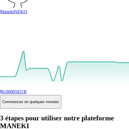
Maneki
NEKO
$
0.00005
EUR
+
3.37
%
24H
Buy
Commencez en quelques minutes
3 étapes pour utiliser notre plateforme
MANEKI