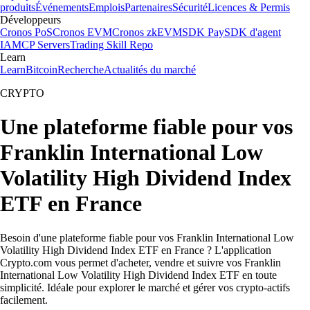
produits
Événements
Emplois
Partenaires
Sécurité
Licences & Permis
Développeurs
Cronos PoS
Cronos EVM
Cronos zkEVM
SDK Pay
SDK d'agent
IA
MCP Servers
Trading Skill Repo
Learn
Learn
Bitcoin
Recherche
Actualités du marché
CRYPTO
Une plateforme fiable pour vos
Franklin International Low
Volatility High Dividend Index
ETF en France
Besoin d'une plateforme fiable pour vos Franklin International Low
Volatility High Dividend Index ETF en France ? L'application
Crypto.com vous permet d'acheter, vendre et suivre vos Franklin
International Low Volatility High Dividend Index ETF en toute
simplicité. Idéale pour explorer le marché et gérer vos crypto-actifs
facilement.