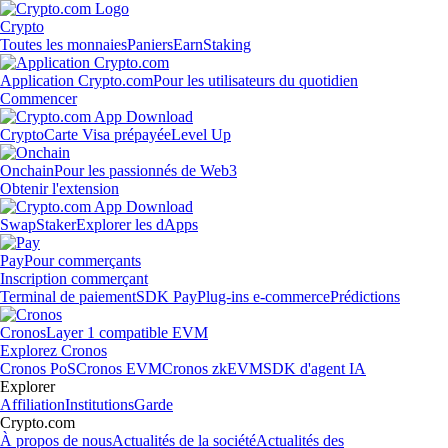
Crypto
Toutes les monnaies
Paniers
Earn
Staking
Application Crypto.com
Pour les utilisateurs du quotidien
Commencer
Crypto
Carte Visa prépayée
Level Up
Onchain
Pour les passionnés de Web3
Obtenir l'extension
Swap
Staker
Explorer les dApps
Pay
Pour commerçants
Inscription commerçant
Terminal de paiement
SDK Pay
Plug-ins e-commerce
Prédictions
Cronos
Layer 1 compatible EVM
Explorez Cronos
Cronos PoS
Cronos EVM
Cronos zkEVM
SDK d'agent IA
Explorer
Affiliation
Institutions
Garde
Crypto.com
À propos de nous
Actualités de la société
Actualités des