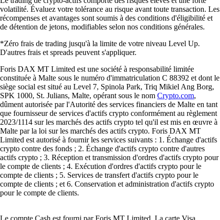
Le trading de crypto-actifs comporte des risques élevés et une forte
volatilité. Évaluez votre tolérance au risque avant toute transaction. Les
récompenses et avantages sont soumis à des conditions d'éligibilité et
de détention de jetons, modifiables selon nos conditions générales.
*Zéro frais de trading jusqu'à la limite de votre niveau Level Up.
D'autres frais et spreads peuvent s'appliquer.
Foris DAX MT Limited est une société à responsabilité limitée
constituée à Malte sous le numéro d'immatriculation C 88392 et dont le
siège social est situé au Level 7, Spinola Park, Triq Mikiel Ang Borg,
SPK 1000, St. Julians, Malte, opérant sous le nom
Crypto.com
,
dûment autorisée par l'Autorité des services financiers de Malte en tant
que fournisseur de services d'actifs crypto conformément au règlement
2023/1114 sur les marchés des actifs crypto tel qu'il est mis en œuvre à
Malte par la loi sur les marchés des actifs crypto. Foris DAX MT
Limited est autorisé à fournir les services suivants : 1. Échange d'actifs
crypto contre des fonds ; 2. Échange d'actifs crypto contre d'autres
actifs crypto ; 3. Réception et transmission d'ordres d'actifs crypto pour
le compte de clients ; 4. Exécution d'ordres d'actifs crypto pour le
compte de clients ; 5. Services de transfert d'actifs crypto pour le
compte de clients ; et 6. Conservation et administration d'actifs crypto
pour le compte de clients.
Le compte Cash est fourni par Foris MT Limited. La carte Visa