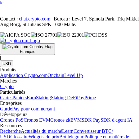
ici
.
Contact :
chat.crypto.com
| Bureau : Level 7, Spinola Park, Triq Mikiel
Ang Borg, St Julians SPK 1000 Malte.
Français
|
USD
Produits
Application Crypto.com
Onchain
Level Up
Marchés
Crypto
Particularités
Cartes
Paniers
Earn
Staking
Staking DeFi
Pay
Prime
Entreprises
Garde
Pay pour commerçant
Développeurs
Cronos PoS
Cronos EVM
Cronos zkEVM
SDK Pay
SDK d'agent IA
Ressources
Recherche
Actualités du marché
Learn
Convertisseur BTC/
USD
Glossaire
Widgets de prix
Bot telegram
Politique en matière de