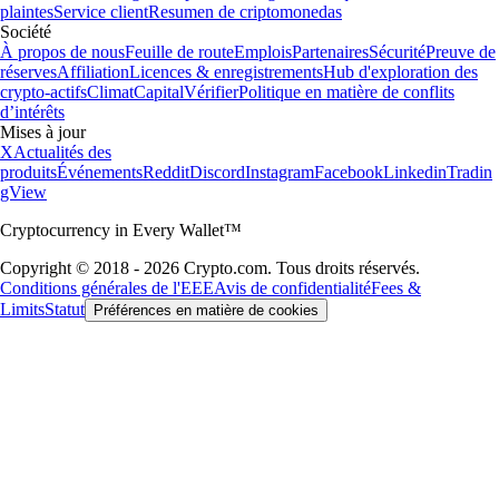
plaintes
Service client
Resumen de criptomonedas
Société
À propos de nous
Feuille de route
Emplois
Partenaires
Sécurité
Preuve de
réserves
Affiliation
Licences & enregistrements
Hub d'exploration des
crypto-actifs
Climat
Capital
Vérifier
Politique en matière de conflits
d’intérêts
Mises à jour
X
Actualités des
produits
Événements
Reddit
Discord
Instagram
Facebook
Linkedin
Tradin
gView
Cryptocurrency in Every Wallet™
Copyright © 2018 - 2026 Crypto.com. Tous droits réservés.
Conditions générales de l'EEE
Avis de confidentialité
Fees &
Limits
Statut
Préférences en matière de cookies