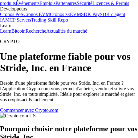
produits
Événements
Emplois
Partenaires
Sécurité
Licences & Permis
Développeurs
Cronos PoS
Cronos EVM
Cronos zkEVM
SDK Pay
SDK d'agent
IA
MCP Servers
Trading Skill Repo
Learn
Learn
Bitcoin
Recherche
Actualités du marché
CRYPTO
Une plateforme fiable pour vos
Stride, Inc. en France
Besoin d'une plateforme fiable pour vos Stride, Inc. en France ?
L'application Crypto.com vous permet d'acheter, vendre et suivre vos
Stride, Inc. en toute simplicité. Idéale pour explorer le marché et gérer
vos crypto-actifs facilement.
Commencer avec Crypto.com
Pourquoi choisir notre plateforme pour vos
Stride, Inc.