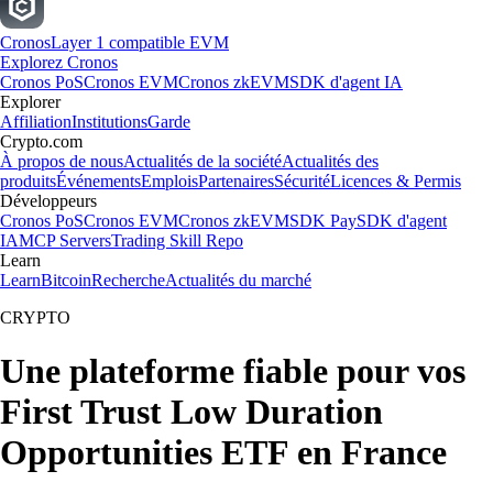
Cronos
Layer 1 compatible EVM
Explorez Cronos
Cronos PoS
Cronos EVM
Cronos zkEVM
SDK d'agent IA
Explorer
Affiliation
Institutions
Garde
Crypto.com
À propos de nous
Actualités de la société
Actualités des
produits
Événements
Emplois
Partenaires
Sécurité
Licences & Permis
Développeurs
Cronos PoS
Cronos EVM
Cronos zkEVM
SDK Pay
SDK d'agent
IA
MCP Servers
Trading Skill Repo
Learn
Learn
Bitcoin
Recherche
Actualités du marché
CRYPTO
Une plateforme fiable pour vos
First Trust Low Duration
Opportunities ETF en France