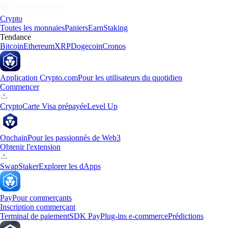
Crypto
Toutes les monnaies
Paniers
Earn
Staking
Tendance
Bitcoin
Ethereum
XRP
Dogecoin
Cronos
Application Crypto.com
Pour les utilisateurs du quotidien
Commencer
Crypto
Carte Visa prépayée
Level Up
Onchain
Pour les passionnés de Web3
Obtenir l'extension
Swap
Staker
Explorer les dApps
Pay
Pour commerçants
Inscription commerçant
Terminal de paiement
SDK Pay
Plug-ins e-commerce
Prédictions