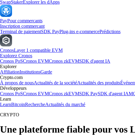
Swap
Staker
Explorer les dApps
Pay
Pour commerçants
Inscription commerçant
Terminal de paiement
SDK Pay
Plug-ins e-commerce
Prédictions
Cronos
Layer 1 compatible EVM
Explorez Cronos
Cronos PoS
Cronos EVM
Cronos zkEVM
SDK d'agent IA
Explorer
Affiliation
Institutions
Garde
Crypto.com
À propos de nous
Actualités de la société
Actualités des produits
Événem
Développeurs
Cronos PoS
Cronos EVM
Cronos zkEVM
SDK Pay
SDK d'agent IA
MC
Learn
Learn
Bitcoin
Recherche
Actualités du marché
CRYPTO
Une plateforme fiable pour vos L