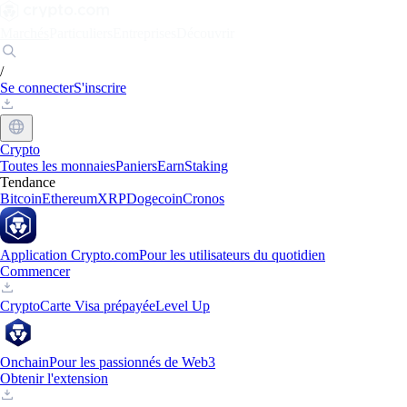
Marchés
Particuliers
Entreprises
Découvrir
/
Se connecter
S'inscrire
Crypto
Toutes les monnaies
Paniers
Earn
Staking
Tendance
Bitcoin
Ethereum
XRP
Dogecoin
Cronos
Application Crypto.com
Pour les utilisateurs du quotidien
Commencer
Crypto
Carte Visa prépayée
Level Up
Onchain
Pour les passionnés de Web3
Obtenir l'extension