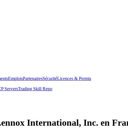
ents
Emplois
Partenaires
Sécurité
Licences & Permis
P Servers
Trading Skill Repo
ennox International, Inc. en Fra