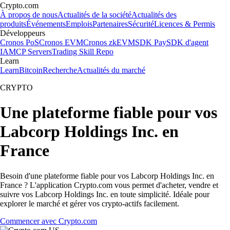
Crypto.com
À propos de nous
Actualités de la société
Actualités des
produits
Événements
Emplois
Partenaires
Sécurité
Licences & Permis
Développeurs
Cronos PoS
Cronos EVM
Cronos zkEVM
SDK Pay
SDK d'agent
IA
MCP Servers
Trading Skill Repo
Learn
Learn
Bitcoin
Recherche
Actualités du marché
CRYPTO
Une plateforme fiable pour vos
Labcorp Holdings Inc. en
France
Besoin d'une plateforme fiable pour vos Labcorp Holdings Inc. en
France ? L'application Crypto.com vous permet d'acheter, vendre et
suivre vos Labcorp Holdings Inc. en toute simplicité. Idéale pour
explorer le marché et gérer vos crypto-actifs facilement.
Commencer avec Crypto.com