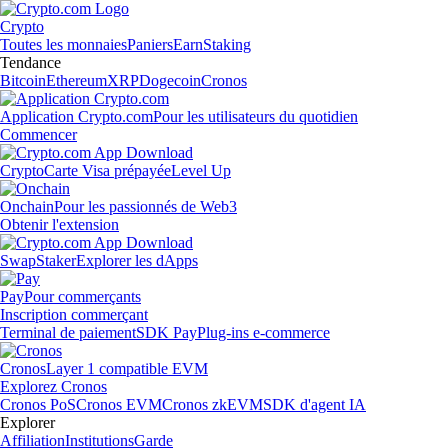
Crypto
Toutes les monnaies
Paniers
Earn
Staking
Tendance
Bitcoin
Ethereum
XRP
Dogecoin
Cronos
Application Crypto.com
Pour les utilisateurs du quotidien
Commencer
Crypto
Carte Visa prépayée
Level Up
Onchain
Pour les passionnés de Web3
Obtenir l'extension
Swap
Staker
Explorer les dApps
Pay
Pour commerçants
Inscription commerçant
Terminal de paiement
SDK Pay
Plug-ins e-commerce
Cronos
Layer 1 compatible EVM
Explorez Cronos
Cronos PoS
Cronos EVM
Cronos zkEVM
SDK d'agent IA
Explorer
Affiliation
Institutions
Garde