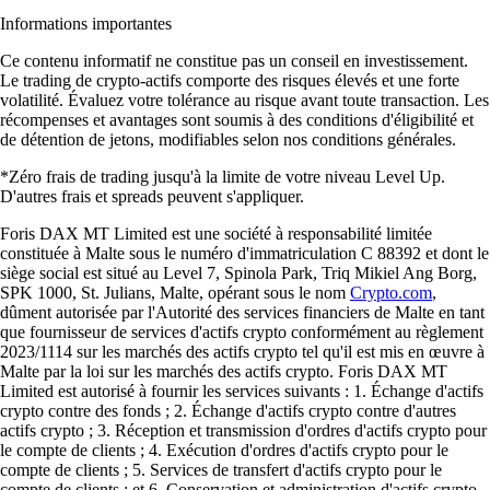
Informations importantes
Ce contenu informatif ne constitue pas un conseil en investissement.
Le trading de crypto-actifs comporte des risques élevés et une forte
volatilité. Évaluez votre tolérance au risque avant toute transaction. Les
récompenses et avantages sont soumis à des conditions d'éligibilité et
de détention de jetons, modifiables selon nos conditions générales.
*Zéro frais de trading jusqu'à la limite de votre niveau Level Up.
D'autres frais et spreads peuvent s'appliquer.
Foris DAX MT Limited est une société à responsabilité limitée
constituée à Malte sous le numéro d'immatriculation C 88392 et dont le
siège social est situé au Level 7, Spinola Park, Triq Mikiel Ang Borg,
SPK 1000, St. Julians, Malte, opérant sous le nom
Crypto.com
,
dûment autorisée par l'Autorité des services financiers de Malte en tant
que fournisseur de services d'actifs crypto conformément au règlement
2023/1114 sur les marchés des actifs crypto tel qu'il est mis en œuvre à
Malte par la loi sur les marchés des actifs crypto. Foris DAX MT
Limited est autorisé à fournir les services suivants : 1. Échange d'actifs
crypto contre des fonds ; 2. Échange d'actifs crypto contre d'autres
actifs crypto ; 3. Réception et transmission d'ordres d'actifs crypto pour
le compte de clients ; 4. Exécution d'ordres d'actifs crypto pour le
compte de clients ; 5. Services de transfert d'actifs crypto pour le
compte de clients ; et 6. Conservation et administration d'actifs crypto