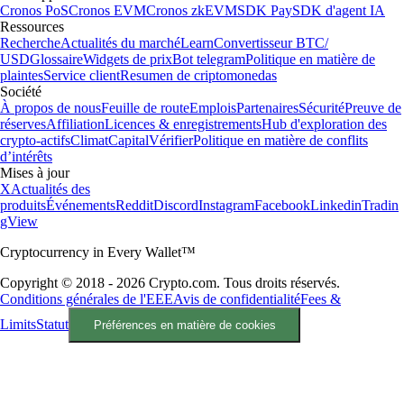
Cronos PoS
Cronos EVM
Cronos zkEVM
SDK Pay
SDK d'agent IA
Ressources
Recherche
Actualités du marché
Learn
Convertisseur BTC/
USD
Glossaire
Widgets de prix
Bot telegram
Politique en matière de
plaintes
Service client
Resumen de criptomonedas
Société
À propos de nous
Feuille de route
Emplois
Partenaires
Sécurité
Preuve de
réserves
Affiliation
Licences & enregistrements
Hub d'exploration des
crypto-actifs
Climat
Capital
Vérifier
Politique en matière de conflits
d’intérêts
Mises à jour
X
Actualités des
produits
Événements
Reddit
Discord
Instagram
Facebook
Linkedin
Tradin
gView
Cryptocurrency in Every Wallet™
Copyright © 2018 - 2026 Crypto.com. Tous droits réservés.
Conditions générales de l'EEE
Avis de confidentialité
Fees &
Limits
Statut
Préférences en matière de cookies