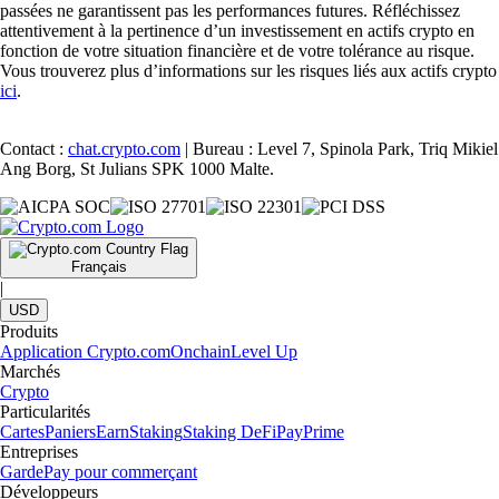
passées ne garantissent pas les performances futures. Réfléchissez
attentivement à la pertinence d’un investissement en actifs crypto en
fonction de votre situation financière et de votre tolérance au risque.
Vous trouverez plus d’informations sur les risques liés aux actifs crypto
ici
.
Contact :
chat.crypto.com
| Bureau : Level 7, Spinola Park, Triq Mikiel
Ang Borg, St Julians SPK 1000 Malte.
Français
|
USD
Produits
Application Crypto.com
Onchain
Level Up
Marchés
Crypto
Particularités
Cartes
Paniers
Earn
Staking
Staking DeFi
Pay
Prime
Entreprises
Garde
Pay pour commerçant
Développeurs