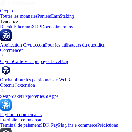
Crypto
Toutes les monnaies
Paniers
Earn
Staking
Tendance
Bitcoin
Ethereum
XRP
Dogecoin
Cronos
Application Crypto.com
Pour les utilisateurs du quotidien
Commencer
Crypto
Carte Visa prépayée
Level Up
Onchain
Pour les passionnés de Web3
Obtenir l'extension
Swap
Staker
Explorer les dApps
Pay
Pour commerçants
Inscription commerçant
Terminal de paiement
SDK Pay
Plug-ins e-commerce
Prédictions