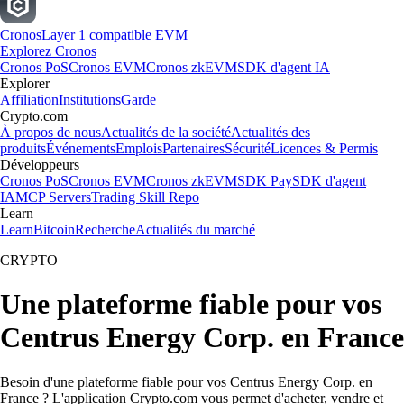
Cronos
Layer 1 compatible EVM
Explorez Cronos
Cronos PoS
Cronos EVM
Cronos zkEVM
SDK d'agent IA
Explorer
Affiliation
Institutions
Garde
Crypto.com
À propos de nous
Actualités de la société
Actualités des
produits
Événements
Emplois
Partenaires
Sécurité
Licences & Permis
Développeurs
Cronos PoS
Cronos EVM
Cronos zkEVM
SDK Pay
SDK d'agent
IA
MCP Servers
Trading Skill Repo
Learn
Learn
Bitcoin
Recherche
Actualités du marché
CRYPTO
Une plateforme fiable pour vos
Centrus Energy Corp. en France
Besoin d'une plateforme fiable pour vos Centrus Energy Corp. en
France ? L'application Crypto.com vous permet d'acheter, vendre et