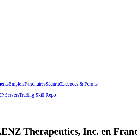
ents
Emplois
Partenaires
Sécurité
Licences & Permis
P Servers
Trading Skill Repo
LENZ Therapeutics, Inc. en Fran