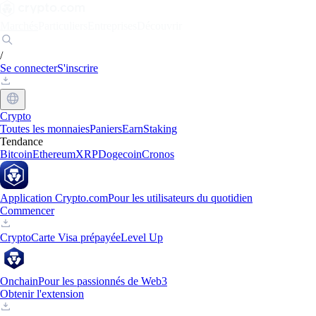
Marchés
Particuliers
Entreprises
Découvrir
/
Se connecter
S'inscrire
Crypto
Toutes les monnaies
Paniers
Earn
Staking
Tendance
Bitcoin
Ethereum
XRP
Dogecoin
Cronos
Application Crypto.com
Pour les utilisateurs du quotidien
Commencer
Crypto
Carte Visa prépayée
Level Up
Onchain
Pour les passionnés de Web3
Obtenir l'extension