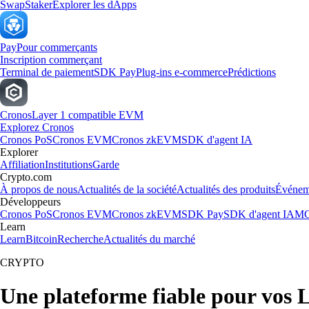
Swap
Staker
Explorer les dApps
Pay
Pour commerçants
Inscription commerçant
Terminal de paiement
SDK Pay
Plug-ins e-commerce
Prédictions
Cronos
Layer 1 compatible EVM
Explorez Cronos
Cronos PoS
Cronos EVM
Cronos zkEVM
SDK d'agent IA
Explorer
Affiliation
Institutions
Garde
Crypto.com
À propos de nous
Actualités de la société
Actualités des produits
Événem
Développeurs
Cronos PoS
Cronos EVM
Cronos zkEVM
SDK Pay
SDK d'agent IA
MC
Learn
Learn
Bitcoin
Recherche
Actualités du marché
CRYPTO
Une plateforme fiable pour vos 