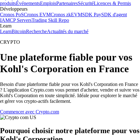
produits
Événements
Emplois
Partenaires
Sécurité
Licences & Permis
Développeurs
Cronos PoS
Cronos EVM
Cronos zkEVM
SDK Pay
SDK d'agent
IA
MCP Servers
Trading Skill Repo
Learn
Learn
Bitcoin
Recherche
Actualités du marché
CRYPTO
Une plateforme fiable pour vos
Kohl's Corporation en France
Besoin d'une plateforme fiable pour vos Kohl's Corporation en France
? L'application Crypto.com vous permet d'acheter, vendre et suivre vos
Kohl's Corporation en toute simplicité. Idéale pour explorer le marché
et gérer vos crypto-actifs facilement.
Commencer avec Crypto.com
Pourquoi choisir notre plateforme pour vos
Kohl's Corporation