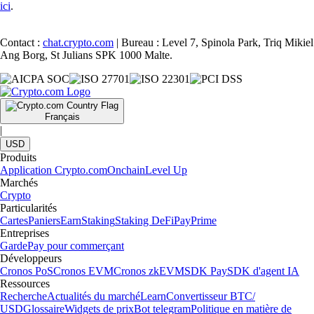
ici
.
Contact :
chat.crypto.com
| Bureau : Level 7, Spinola Park, Triq Mikiel
Ang Borg, St Julians SPK 1000 Malte.
Français
|
USD
Produits
Application Crypto.com
Onchain
Level Up
Marchés
Crypto
Particularités
Cartes
Paniers
Earn
Staking
Staking DeFi
Pay
Prime
Entreprises
Garde
Pay pour commerçant
Développeurs
Cronos PoS
Cronos EVM
Cronos zkEVM
SDK Pay
SDK d'agent IA
Ressources
Recherche
Actualités du marché
Learn
Convertisseur BTC/
USD
Glossaire
Widgets de prix
Bot telegram
Politique en matière de