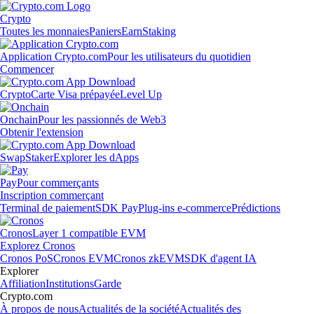
Crypto
Toutes les monnaies
Paniers
Earn
Staking
Application Crypto.com
Pour les utilisateurs du quotidien
Commencer
Crypto
Carte Visa prépayée
Level Up
Onchain
Pour les passionnés de Web3
Obtenir l'extension
Swap
Staker
Explorer les dApps
Pay
Pour commerçants
Inscription commerçant
Terminal de paiement
SDK Pay
Plug-ins e-commerce
Prédictions
Cronos
Layer 1 compatible EVM
Explorez Cronos
Cronos PoS
Cronos EVM
Cronos zkEVM
SDK d'agent IA
Explorer
Affiliation
Institutions
Garde
Crypto.com
À propos de nous
Actualités de la société
Actualités des