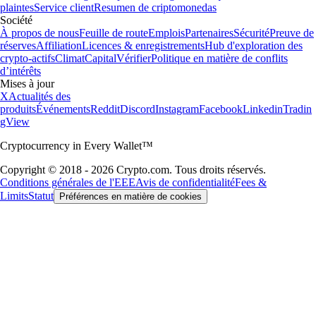
plaintes
Service client
Resumen de criptomonedas
Société
À propos de nous
Feuille de route
Emplois
Partenaires
Sécurité
Preuve de
réserves
Affiliation
Licences & enregistrements
Hub d'exploration des
crypto-actifs
Climat
Capital
Vérifier
Politique en matière de conflits
d’intérêts
Mises à jour
X
Actualités des
produits
Événements
Reddit
Discord
Instagram
Facebook
Linkedin
Tradin
gView
Cryptocurrency in Every Wallet™
Copyright © 2018 - 2026 Crypto.com. Tous droits réservés.
Conditions générales de l'EEE
Avis de confidentialité
Fees &
Limits
Statut
Préférences en matière de cookies