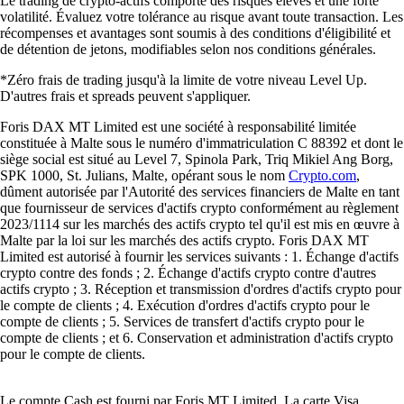
Le trading de crypto-actifs comporte des risques élevés et une forte
volatilité. Évaluez votre tolérance au risque avant toute transaction. Les
récompenses et avantages sont soumis à des conditions d'éligibilité et
de détention de jetons, modifiables selon nos conditions générales.
*Zéro frais de trading jusqu'à la limite de votre niveau Level Up.
D'autres frais et spreads peuvent s'appliquer.
Foris DAX MT Limited est une société à responsabilité limitée
constituée à Malte sous le numéro d'immatriculation C 88392 et dont le
siège social est situé au Level 7, Spinola Park, Triq Mikiel Ang Borg,
SPK 1000, St. Julians, Malte, opérant sous le nom
Crypto.com
,
dûment autorisée par l'Autorité des services financiers de Malte en tant
que fournisseur de services d'actifs crypto conformément au règlement
2023/1114 sur les marchés des actifs crypto tel qu'il est mis en œuvre à
Malte par la loi sur les marchés des actifs crypto. Foris DAX MT
Limited est autorisé à fournir les services suivants : 1. Échange d'actifs
crypto contre des fonds ; 2. Échange d'actifs crypto contre d'autres
actifs crypto ; 3. Réception et transmission d'ordres d'actifs crypto pour
le compte de clients ; 4. Exécution d'ordres d'actifs crypto pour le
compte de clients ; 5. Services de transfert d'actifs crypto pour le
compte de clients ; et 6. Conservation et administration d'actifs crypto
pour le compte de clients.
Le compte Cash est fourni par Foris MT Limited. La carte Visa