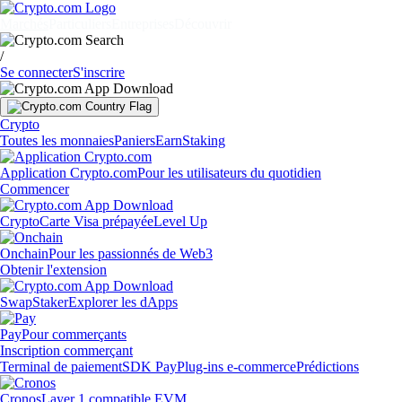
Marchés
Particuliers
Entreprises
Découvrir
/
Se connecter
S'inscrire
Crypto
Toutes les monnaies
Paniers
Earn
Staking
Application Crypto.com
Pour les utilisateurs du quotidien
Commencer
Crypto
Carte Visa prépayée
Level Up
Onchain
Pour les passionnés de Web3
Obtenir l'extension
Swap
Staker
Explorer les dApps
Pay
Pour commerçants
Inscription commerçant
Terminal de paiement
SDK Pay
Plug-ins e-commerce
Prédictions
Cronos
Layer 1 compatible EVM