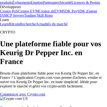
produits
Événements
Emplois
Partenaires
Sécurité
Licences & Permis
Développeurs
Cronos PoS
Cronos EVM
Cronos zkEVM
SDK Pay
SDK d'agent
IA
MCP Servers
Trading Skill Repo
Learn
Learn
Bitcoin
Recherche
Actualités du marché
CRYPTO
Une plateforme fiable pour vos
Keurig Dr Pepper Inc. en
France
Besoin d'une plateforme fiable pour vos Keurig Dr Pepper Inc. en
France ? L'application Crypto.com vous permet d'acheter, vendre et
suivre vos Keurig Dr Pepper Inc. en toute simplicité. Idéale pour
explorer le marché et gérer vos crypto-actifs facilement.
Commencer avec Crypto.com