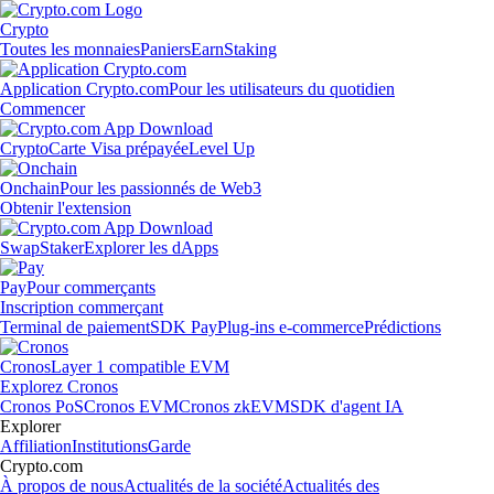
Crypto
Toutes les monnaies
Paniers
Earn
Staking
Application Crypto.com
Pour les utilisateurs du quotidien
Commencer
Crypto
Carte Visa prépayée
Level Up
Onchain
Pour les passionnés de Web3
Obtenir l'extension
Swap
Staker
Explorer les dApps
Pay
Pour commerçants
Inscription commerçant
Terminal de paiement
SDK Pay
Plug-ins e-commerce
Prédictions
Cronos
Layer 1 compatible EVM
Explorez Cronos
Cronos PoS
Cronos EVM
Cronos zkEVM
SDK d'agent IA
Explorer
Affiliation
Institutions
Garde
Crypto.com
À propos de nous
Actualités de la société
Actualités des