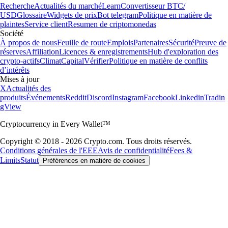
Recherche
Actualités du marché
Learn
Convertisseur BTC/
USD
Glossaire
Widgets de prix
Bot telegram
Politique en matière de
plaintes
Service client
Resumen de criptomonedas
Société
À propos de nous
Feuille de route
Emplois
Partenaires
Sécurité
Preuve de
réserves
Affiliation
Licences & enregistrements
Hub d'exploration des
crypto-actifs
Climat
Capital
Vérifier
Politique en matière de conflits
d’intérêts
Mises à jour
X
Actualités des
produits
Événements
Reddit
Discord
Instagram
Facebook
Linkedin
Tradin
gView
Cryptocurrency in Every Wallet™
Copyright © 2018 - 2026 Crypto.com. Tous droits réservés.
Conditions générales de l'EEE
Avis de confidentialité
Fees &
Limits
Statut
Préférences en matière de cookies