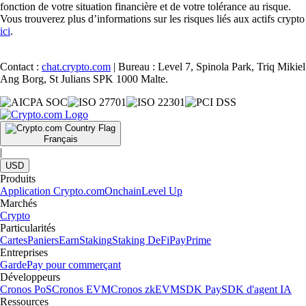
fonction de votre situation financière et de votre tolérance au risque.
Vous trouverez plus d’informations sur les risques liés aux actifs crypto
ici
.
Contact :
chat.crypto.com
| Bureau : Level 7, Spinola Park, Triq Mikiel
Ang Borg, St Julians SPK 1000 Malte.
Français
|
USD
Produits
Application Crypto.com
Onchain
Level Up
Marchés
Crypto
Particularités
Cartes
Paniers
Earn
Staking
Staking DeFi
Pay
Prime
Entreprises
Garde
Pay pour commerçant
Développeurs
Cronos PoS
Cronos EVM
Cronos zkEVM
SDK Pay
SDK d'agent IA
Ressources