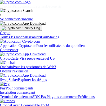
Marchés
Particuliers
Entreprises
Découvrir
/
Se connecter
S'inscrire
Crypto
Toutes les monnaies
Paniers
Earn
Staking
Application Crypto.com
Pour les utilisateurs du quotidien
Commencer
Crypto
Carte Visa prépayée
Level Up
Onchain
Pour les passionnés de Web3
Obtenir l'extension
Swap
Staker
Explorer les dApps
Pay
Pour commerçants
Inscription commerçant
Terminal de paiement
SDK Pay
Plug-ins e-commerce
Prédictions
Cronos
Layer 1 compatible EVM