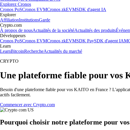
Explorez Cronos
Cronos PoS
Cronos EVM
Cronos zkEVM
SDK d'agent IA
Explorer
Affiliation
Institutions
Garde
Crypto.com
À propos de nous
Actualités de la société
Actualités des produits
Événem
Développeurs
Cronos PoS
Cronos EVM
Cronos zkEVM
SDK Pay
SDK d'agent IA
MC
Learn
Learn
Bitcoin
Recherche
Actualités du marché
CRYPTO
Une plateforme fiable pour vos
Besoin d'une plateforme fiable pour vos KAITO en France ? L'applicati
actifs facilement.
Commencer avec Crypto.com
Pourquoi choisir notre plateforme pour v