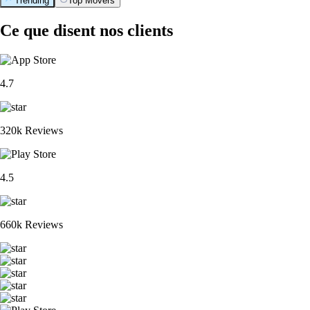
Trending
Top Movers
Ce que disent nos clients
4.7
320k Reviews
4.5
660k Reviews