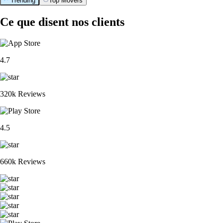
Trending
Top Movers
Ce que disent nos clients
4.7
320k Reviews
4.5
660k Reviews