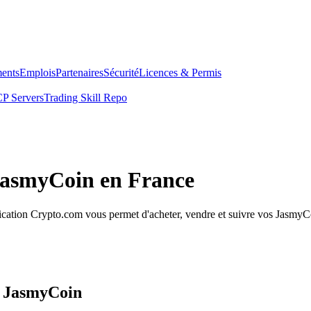
ents
Emplois
Partenaires
Sécurité
Licences & Permis
P Servers
Trading Skill Repo
 JasmyCoin en France
ation Crypto.com vous permet d'acheter, vendre et suivre vos JasmyCoin
s JasmyCoin