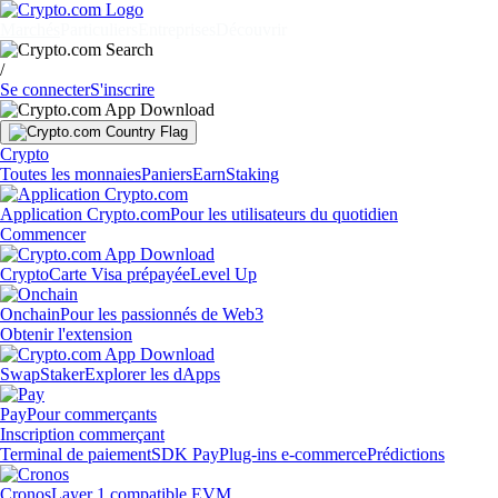
Marchés
Particuliers
Entreprises
Découvrir
/
Se connecter
S'inscrire
Crypto
Toutes les monnaies
Paniers
Earn
Staking
Application Crypto.com
Pour les utilisateurs du quotidien
Commencer
Crypto
Carte Visa prépayée
Level Up
Onchain
Pour les passionnés de Web3
Obtenir l'extension
Swap
Staker
Explorer les dApps
Pay
Pour commerçants
Inscription commerçant
Terminal de paiement
SDK Pay
Plug-ins e-commerce
Prédictions
Cronos
Layer 1 compatible EVM