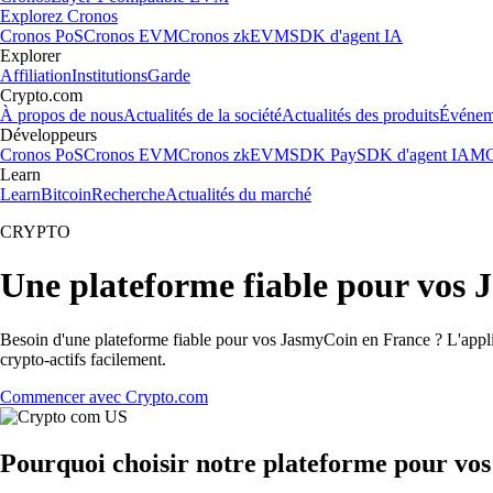
Explorez Cronos
Cronos PoS
Cronos EVM
Cronos zkEVM
SDK d'agent IA
Explorer
Affiliation
Institutions
Garde
Crypto.com
À propos de nous
Actualités de la société
Actualités des produits
Événem
Développeurs
Cronos PoS
Cronos EVM
Cronos zkEVM
SDK Pay
SDK d'agent IA
MC
Learn
Learn
Bitcoin
Recherche
Actualités du marché
CRYPTO
Une plateforme fiable pour vos
Besoin d'une plateforme fiable pour vos JasmyCoin en France ? L'applic
crypto-actifs facilement.
Commencer avec Crypto.com
Pourquoi choisir notre plateforme pour vo