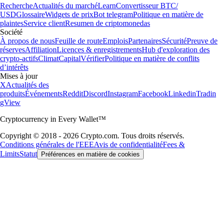
Recherche
Actualités du marché
Learn
Convertisseur BTC/
USD
Glossaire
Widgets de prix
Bot telegram
Politique en matière de
plaintes
Service client
Resumen de criptomonedas
Société
À propos de nous
Feuille de route
Emplois
Partenaires
Sécurité
Preuve de
réserves
Affiliation
Licences & enregistrements
Hub d'exploration des
crypto-actifs
Climat
Capital
Vérifier
Politique en matière de conflits
d’intérêts
Mises à jour
X
Actualités des
produits
Événements
Reddit
Discord
Instagram
Facebook
Linkedin
Tradin
gView
Cryptocurrency in Every Wallet™
Copyright © 2018 - 2026 Crypto.com. Tous droits réservés.
Conditions générales de l'EEE
Avis de confidentialité
Fees &
Limits
Statut
Préférences en matière de cookies