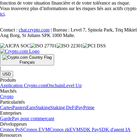
fonction de votre situation financière et de votre tolérance au risque.
Vous trouverez plus d’informations sur les risques liés aux actifs crypto
ici
.
Contact :
chat.crypto.com
| Bureau : Level 7, Spinola Park, Triq Mikiel
Ang Borg, St Julians SPK 1000 Malte.
Français
|
USD
Produits
Application Crypto.com
Onchain
Level Up
Marchés
Crypto
Particularités
Cartes
Paniers
Earn
Staking
Staking DeFi
Pay
Prime
Entreprises
Garde
Pay pour commerçant
Développeurs
Cronos PoS
Cronos EVM
Cronos zkEVM
SDK Pay
SDK d'agent IA
Ressources