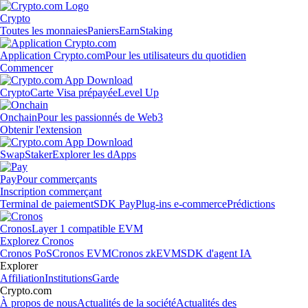
Crypto
Toutes les monnaies
Paniers
Earn
Staking
Application Crypto.com
Pour les utilisateurs du quotidien
Commencer
Crypto
Carte Visa prépayée
Level Up
Onchain
Pour les passionnés de Web3
Obtenir l'extension
Swap
Staker
Explorer les dApps
Pay
Pour commerçants
Inscription commerçant
Terminal de paiement
SDK Pay
Plug-ins e-commerce
Prédictions
Cronos
Layer 1 compatible EVM
Explorez Cronos
Cronos PoS
Cronos EVM
Cronos zkEVM
SDK d'agent IA
Explorer
Affiliation
Institutions
Garde
Crypto.com
À propos de nous
Actualités de la société
Actualités des