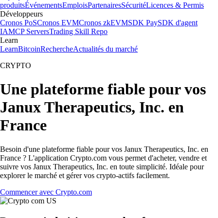
produits
Événements
Emplois
Partenaires
Sécurité
Licences & Permis
Développeurs
Cronos PoS
Cronos EVM
Cronos zkEVM
SDK Pay
SDK d'agent
IA
MCP Servers
Trading Skill Repo
Learn
Learn
Bitcoin
Recherche
Actualités du marché
CRYPTO
Une plateforme fiable pour vos
Janux Therapeutics, Inc. en
France
Besoin d'une plateforme fiable pour vos Janux Therapeutics, Inc. en
France ? L'application Crypto.com vous permet d'acheter, vendre et
suivre vos Janux Therapeutics, Inc. en toute simplicité. Idéale pour
explorer le marché et gérer vos crypto-actifs facilement.
Commencer avec Crypto.com