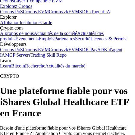
Cronos
Layer 1 compatible EVM
Explorez Cronos
Cronos PoS
Cronos EVM
Cronos zkEVM
SDK d'agent IA
Explorer
Affiliation
Institutions
Garde
Crypto.com
À propos de nous
Actualités de la société
Actualités des
produits
Événements
Emplois
Partenaires
Sécurité
Licences & Permis
Développeurs
Cronos PoS
Cronos EVM
Cronos zkEVM
SDK Pay
SDK d'agent
IA
MCP Servers
Trading Skill Repo
Learn
Learn
Bitcoin
Recherche
Actualités du marché
CRYPTO
Une plateforme fiable pour vos
iShares Global Healthcare ETF
en France
Besoin d'une plateforme fiable pour vos iShares Global Healthcare
ETF en France ? L'application Crypto.com vous permet d'acheter,