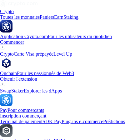
Crypto
Toutes les monnaies
Paniers
Earn
Staking
Application Crypto.com
Pour les utilisateurs du quotidien
Commencer
Crypto
Carte Visa prépayée
Level Up
Onchain
Pour les passionnés de Web3
Obtenir l'extension
Swap
Staker
Explorer les dApps
Pay
Pour commerçants
Inscription commerçant
Terminal de paiement
SDK Pay
Plug-ins e-commerce
Prédictions